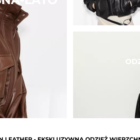
OD
N LEATHER - EKSKLUZYWNA ODZIEŻ WIERZCH