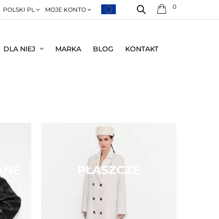
0
POLSKI PL
MOJE KONTO
DLA NIEJ
MARKA
BLOG
KONTAKT
ANE
PŁASZCZE