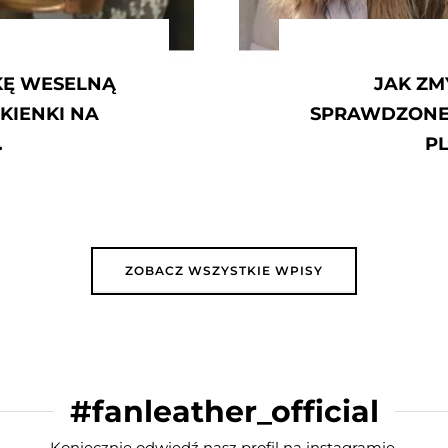
AK ZMYĆ PODKŁAD Z UBRAŃ?
ZONE SPOSOBY JAK USUNĄĆ STARE
PLAMY Z PODKŁADU
ZOBACZ WSZYSTKIE WPISY
#fanleather_official
Koniecznie odwiedź nasz profil na instagramie.