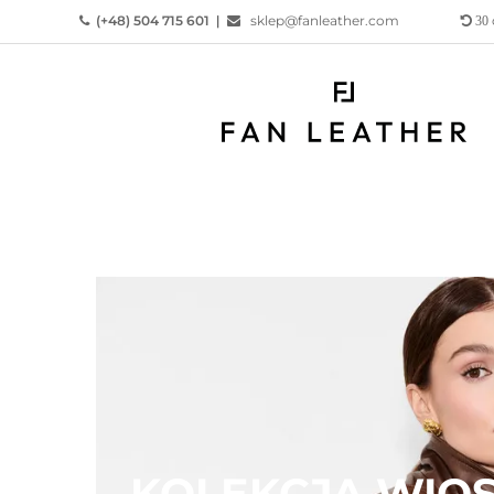
(+48) 504 715 601
|
sklep@fanleather.com
30

KOLEKCJA WIO