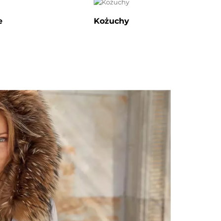
e
Kożuchy