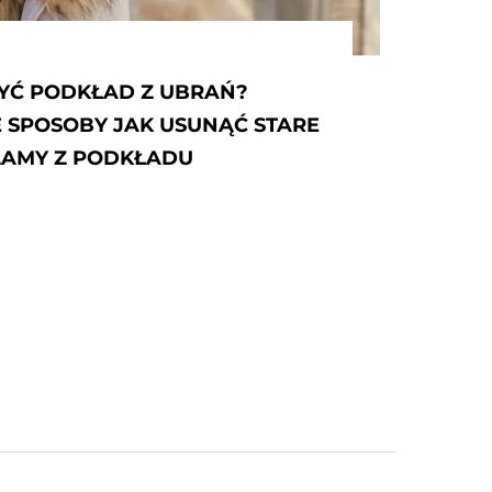
ORGANIZACJA SZAFY I GARDERO
DAMSKIEJ - JAK UPORZĄDKOWAĆ SZA
ZROBIĆ W...