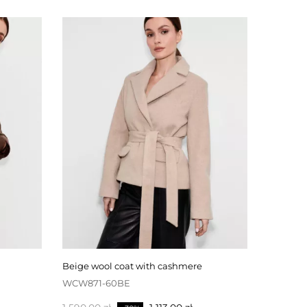
PÅ REA!
khaki reversible parka jacket
beige wool coat with cashmere
WCW871-60BE
JTTW182-95KHBRL
Baspris
Baspris
Pris
Pris