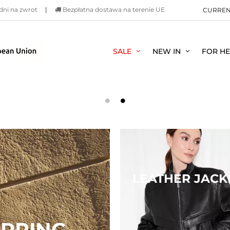
dni na zwrot
|
Bezpłatna dostawa na terenie UE
CURRE
SALE
NEW IN
FOR H
LEATHER JACK
PRING-