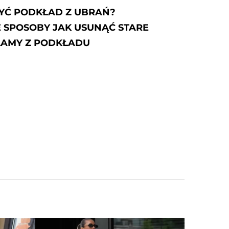
ORGANIZACJA SZAFY I GARDEROBY
DAMSKIEJ - JAK UPORZĄDKOWAĆ SZAF
ZROBIĆ W...