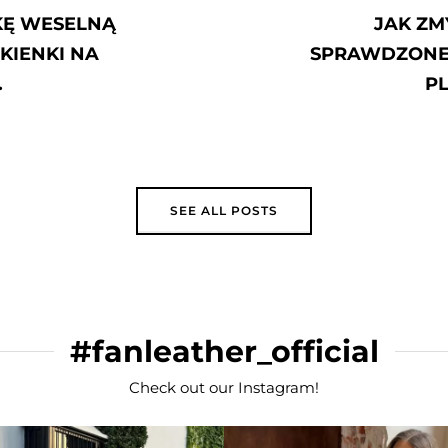
K ZMYĆ PODKŁAD Z UBRAŃ?
ONE SPOSOBY JAK USUNĄĆ STARE
PLAMY Z PODKŁADU
SEE ALL POSTS
#fanleather_official
Check out our Instagram!