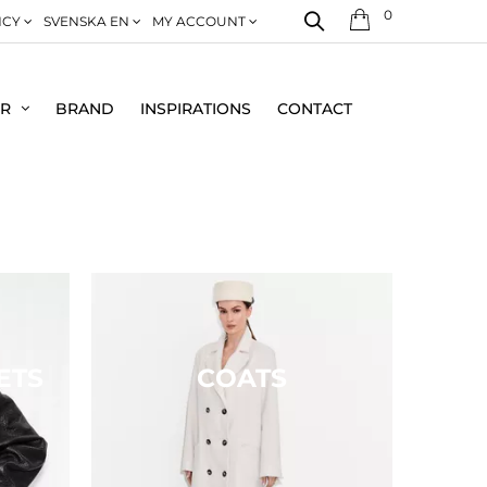
0
NCY
SVENSKA EN
MY ACCOUNT
ER
BRAND
INSPIRATIONS
CONTACT
ETS
COATS