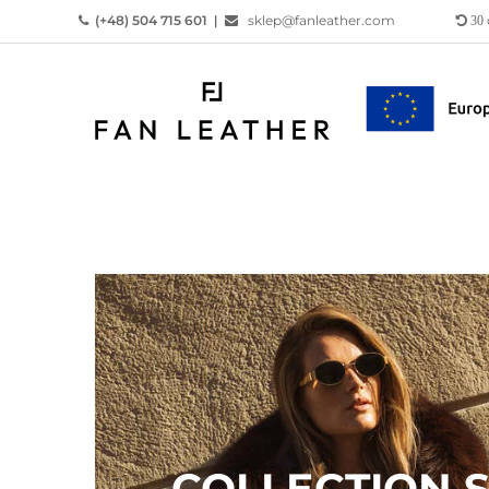
(+48) 504 715 601
|
sklep@fanleather.com
30

COLLECTION S