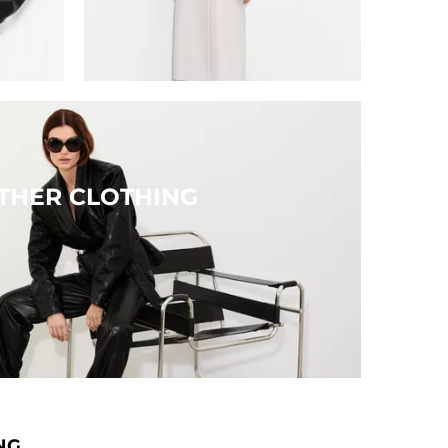
THER CLOTHING
NG