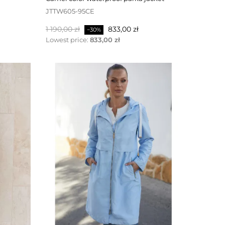
JTTW605-95CE
Baspris
Pris
1 190,00 zł
833,00 zł
−30%
Lowest price:
833,00 zł