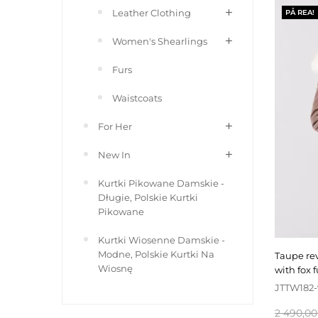
Leather Clothing
PÅ REA!
Women's Shearlings
Furs
Waistcoats
For Her
New In
Kurtki Pikowane Damskie -
Długie, Polskie Kurtki
Pikowane
Kurtki Wiosenne Damskie -
Modne, Polskie Kurtki Na
taupe reversible winter parka padded
Wiosnę
with fox f
JTTW182-
Baspris
2 490,00