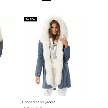
PÅ REA!
hooded parka jacket
JTTW182-95IL