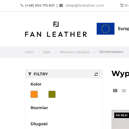
(+48) 504 715 601
|
sklep@fanleather.com
30
Windcheaters
Hem
Sale
Women's Jackets
Wypr
FILTRY
Kolor
Rozmiar
PÅ REA!
Długość