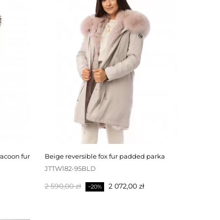
beige reversible fox fur padded parka
JTTW182-95BLD
Baspris
Pris
2 590,00 zł
2 072,00 zł
−20%