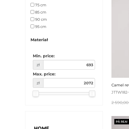
75 cm
85 cm
90 cm
95 cm
Materiał
Min. price:
zł
Max. price:
zł
camel re
JTTW182
Baspris
2 590,00 
PÅ REA!
HOME