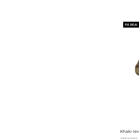
PÅ REA!
khaki re
JTTW182