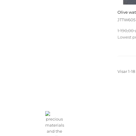
olive wa
JTTW605
Baspris
1 190,00 
Lowest pr
Visar 1-18