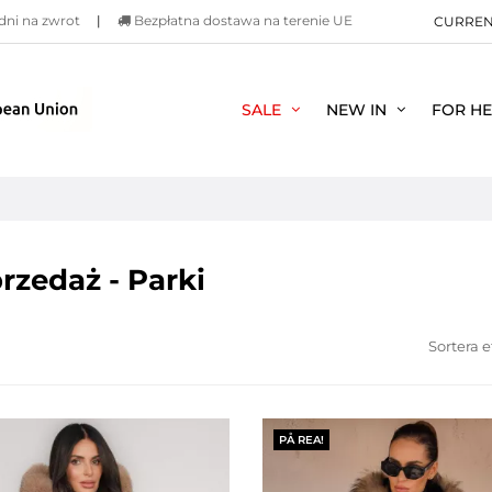
dni na zwrot
|
Bezpłatna dostawa na terenie UE
CURRE
SALE
NEW IN
FOR H
zedaż - Parki
Sortera e
PÅ REA!