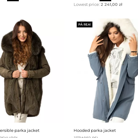
Lowest price:
2 241,00 zł
PÅ REA!
versible parka jacket
hooded parka jacket
-95KHBRL
JTTW182-95I