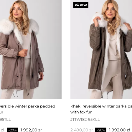
PÅ REA!
khaki reversible winter parka padded
ur
with fox fur
95TLL
JTTW182-95KLL
Pris
Baspris
Pris
 zł
1 992,00 zł
2 490,00 zł
1 992,00 zł
−20%
−20%