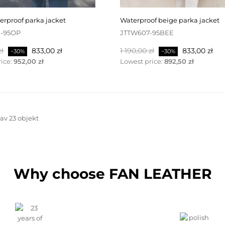
terproof parka jacket
waterproof beige parka jacket
 -95OP
JTTW607-95BEE
Pris
Baspris
Pris
zł
833,00 zł
1 190,00 zł
833,00 zł
−30%
−30%
ice:
952,00 zł
Lowest price:
892,50 zł
 av 23 objekt
Why choose FAN LEATHER