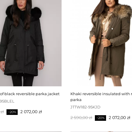
oof black reversible parka jacket
khaki reversible insulated with racoon fur
parka
-95BLEL
JTTW182-95KJD
Pris
zł
2 072,00 zł
−20%
Baspris
Pris
2 590,00 zł
2 072,00 zł
−20%