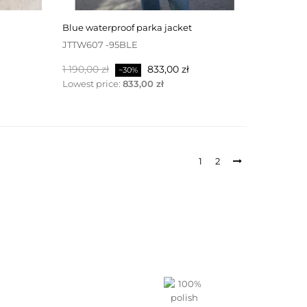
blue waterproof parka jacket
JTTW607 -95BLE
Baspris
Pris
1 190,00 zł
833,00 zł
−30%
Lowest price:
833,00 zł
1
2