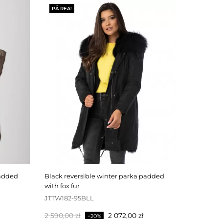
PÅ REA!
black reversible winter parka padded
with fox fur
JTTW182-95BLL
Baspris
Pris
2 590,00 zł
2 072,00 zł
−20%