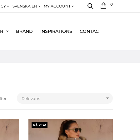
0
NCY
SVENSKA EN
MY ACCOUNT
ER
BRAND
INSPIRATIONS
CONTACT

fter:
Relevans
PÅ REA!