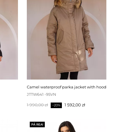
camel waterproof parka jacket with hood
JTTW641 -95VN
Baspris
Pris
1 990,00 zł
1 592,00 zł
−20%
PÅ REA!