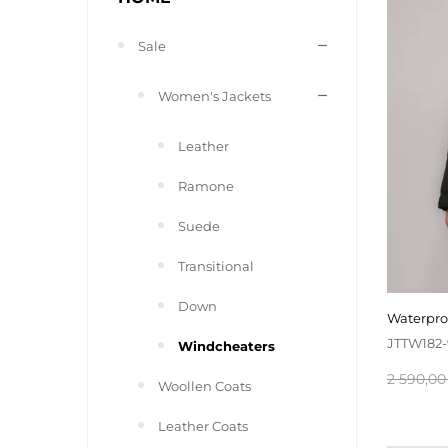
Sale
Women's Jackets
Leather
Ramone
Suede
Transitional
Down
waterpr
JTTW182
Windcheaters
Baspris
2 590,00 
Woollen Coats
Leather Coats