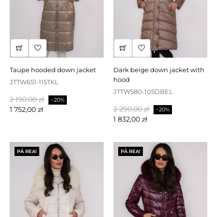
taupe hooded down jacket
dark beige down jacket with
hood
JTTW651-115TKL
JTTW580-105DBEL
Baspris
Pris
2 190,00 zł
−20%
Baspris
Pris
2 290,00 zł
1 752,00 zł
−20%
1 832,00 zł
PÅ REA!
PÅ REA!