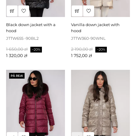
black down jacket with a
vanilla down jacket with
hood
hood
JTTW655 -90BL2
JTTW360-90WNL
Baspris
Pris
Baspris
Pris
1 650,00 zł
2 190,00 zł
−20%
−20%
1 320,00 zł
1 752,00 zł
PÅ REA!