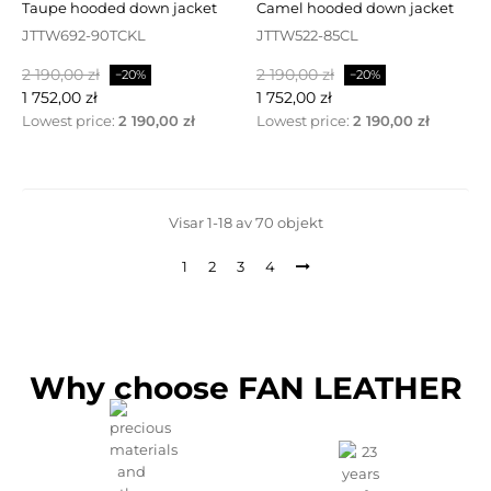
taupe hooded down jacket
camel hooded down jacket
JTTW692-90TCKL
JTTW522-85CL
Baspris
Pris
Baspris
Pris
2 190,00 zł
2 190,00 zł
−20%
−20%
1 752,00 zł
1 752,00 zł
Lowest price:
2 190,00 zł
Lowest price:
2 190,00 zł
Visar 1-18 av 70 objekt
1
2
3
4
Why choose FAN LEATHER