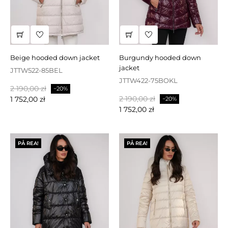
beige hooded down jacket
burgundy hooded down
jacket
JTTW522-85BEL
JTTW422-75BOKL
Baspris
Pris
2 190,00 zł
−20%
Baspris
Pris
2 190,00 zł
1 752,00 zł
−20%
1 752,00 zł
PÅ REA!
PÅ REA!