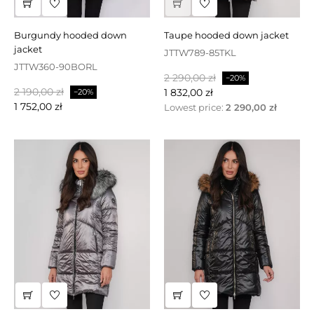
burgundy hooded down
taupe hooded down jacket
jacket
JTTW789-85TKL
JTTW360-90BORL
Baspris
Pris
2 290,00 zł
−20%
Baspris
Pris
2 190,00 zł
1 832,00 zł
−20%
1 752,00 zł
Lowest price:
2 290,00 zł