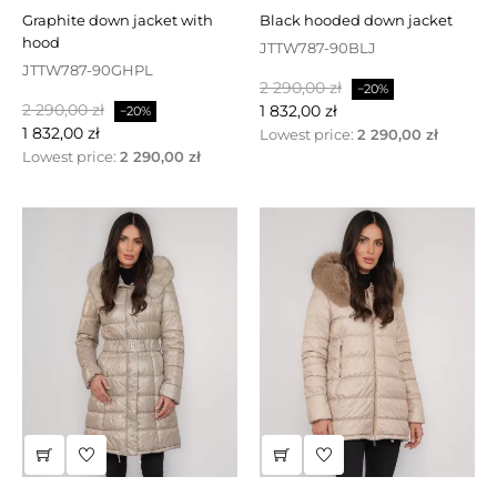
graphite down jacket with
black hooded down jacket
hood
JTTW787-90BLJ
JTTW787-90GHPL
Baspris
Pris
2 290,00 zł
−20%
Baspris
Pris
2 290,00 zł
1 832,00 zł
−20%
1 832,00 zł
Lowest price:
2 290,00 zł
Lowest price:
2 290,00 zł