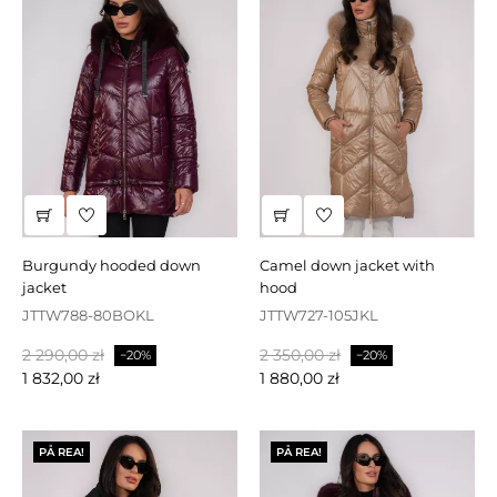
burgundy hooded down
camel down jacket with
jacket
hood
JTTW788-80BOKL
JTTW727-105JKL
Baspris
Pris
Baspris
Pris
2 290,00 zł
2 350,00 zł
−20%
−20%
1 832,00 zł
1 880,00 zł
PÅ REA!
PÅ REA!