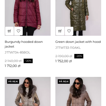
burgundy hooded down
green down jacket with hood
jacket
JTTW733-110AKL
JTTW734-85BOL
Baspris
Pris
2 190,00 zł
−20%
Baspris
Pris
2 140,00 zł
1 752,00 zł
−20%
1 712,00 zł
PÅ REA!
PÅ REA!