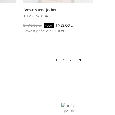
brown suede jacket
JTLW855-50BRS
Baspris
Pris
2 190,00 zł
1 752,00 zł
−20%
Lowest price:
2 190,00 zł
1
2
3
…
30