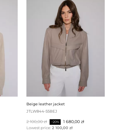
beige leather jacket
JTLW844-55BEJ
Baspris
Pris
2 100,00 zł
1 680,00 zł
−20%
Lowest price:
2 100,00 zł