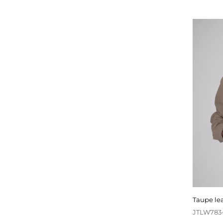
taupe l
JTLW783-