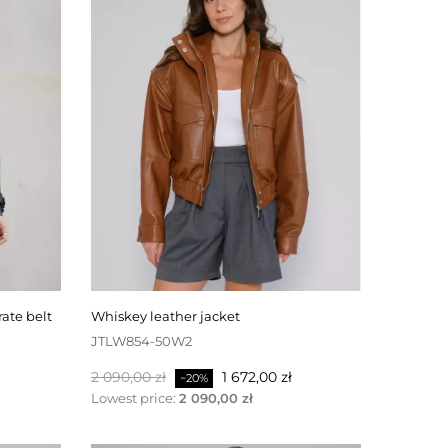
rate belt
whiskey leather jacket
JTLW854-50W2
Baspris
Pris
2 090,00 zł
1 672,00 zł
−20%
Lowest price:
2 090,00 zł