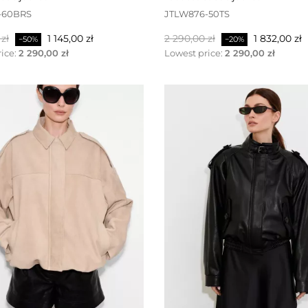
-60BRS
JTLW876-50TS
Pris
Baspris
Pris
zł
1 145,00 zł
2 290,00 zł
1 832,00 zł
−50%
−20%
ice:
2 290,00 zł
Lowest price:
2 290,00 zł