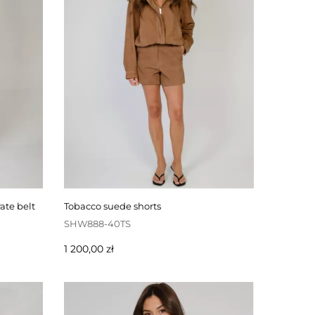
ate belt
tobacco suede shorts
SHW888-40TS
Pris
1 200,00 zł