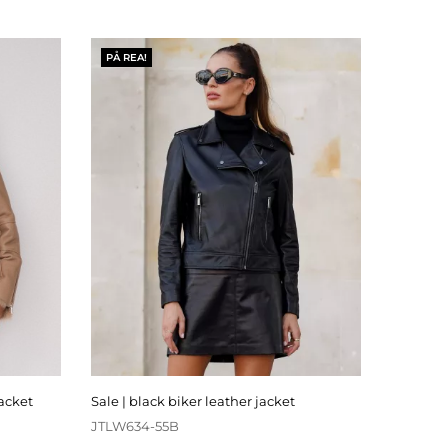
PÅ REA!
jacket
sale | black biker leather jacket
JTLW634-55B