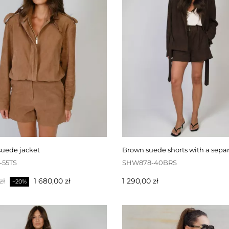
suede jacket
brown suede shorts with a separ
-55TS
SHW878-40BRS
Pris
Pris
zł
1 680,00 zł
1 290,00 zł
−20%