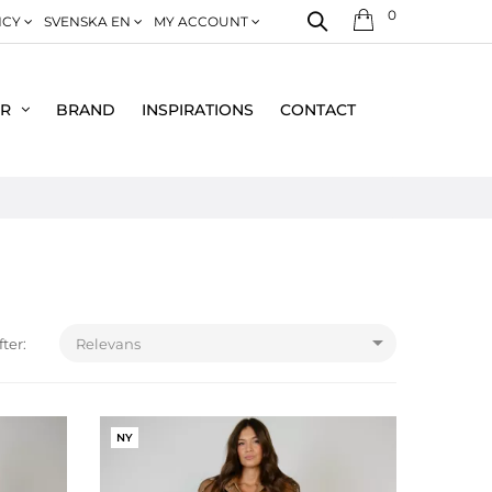
0
NCY
SVENSKA EN
MY ACCOUNT
ER
BRAND
INSPIRATIONS
CONTACT

fter:
Relevans
NY