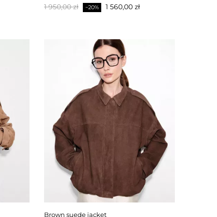
Baspris
Pris
1 950,00 zł
1 560,00 zł
−20%
brown suede jacket