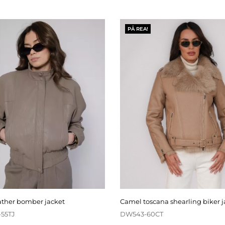
PÅ REA!
eather bomber jacket
camel toscana shearling biker 
55TJ
DW543-60CT