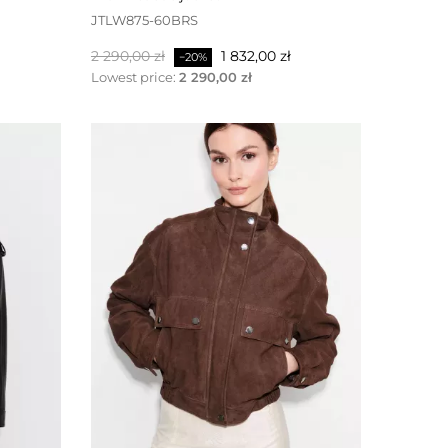
JTLW875-60BRS
Baspris
Pris
2 290,00 zł
1 832,00 zł
−20%
Lowest price:
2 290,00 zł