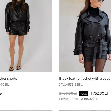
ather shorts
black leather jacket with a sepa
-40BL
JTLW635-55BL
Baspris
Pris
zł
2 190,00 zł
1 752,00 zł
−20%
Lowest price:
2 190,00 zł