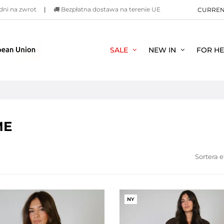
dni na zwrot
|
Bezpłatna dostawa na terenie UE
CURRE
SALE
NEW IN
FOR H
ME
Sortera e
NY