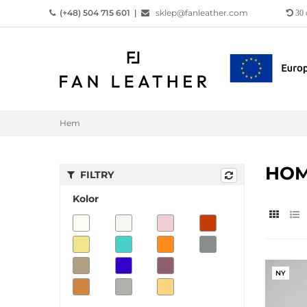
(+48) 504 715 601
|
sklep@fanleather.com
30
Hem
HO
FILTRY
Kolor
NY