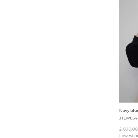
navy bl
JTLW854
Baspris
2 090,00
Lowest pr