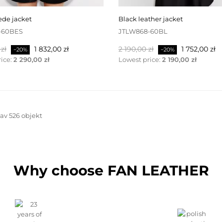
uede jacket
black leather jacket
-60BES
JTLW868-60BL
Pris
Baspris
Pris
zł
1 832,00 zł
2 190,00 zł
1 752,00 zł
−20%
−20%
ice:
2 290,00 zł
Lowest price:
2 190,00 zł
 av 526 objekt
Why choose FAN LEATHER