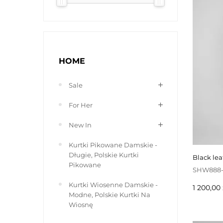
40 cm
95 cm
45 cm
53 cm
50 cm
HOME
68 cm
55 cm
Sale
57 cm
For Her
New In
Kurtki Pikowane Damskie -
Długie, Polskie Kurtki
black le
Pikowane
SHW888
Kurtki Wiosenne Damskie -
Pris
1 200,00 
Modne, Polskie Kurtki Na
Wiosnę