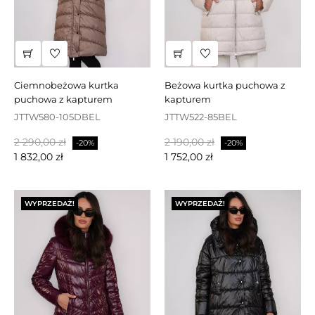
ciemnobeżowa kurtka
beżowa kurtka puchowa z
puchowa z kapturem
kapturem
JTTW580-105DBEL
JTTW522-85BEL
Cena
Cena
Cena
Cena
2 290,00 zł
2 190,00 zł
-20%
-20%
podstawowa
podstawowa
1 832,00 zł
1 752,00 zł
WYPRZEDAŻ!
WYPRZEDAŻ!