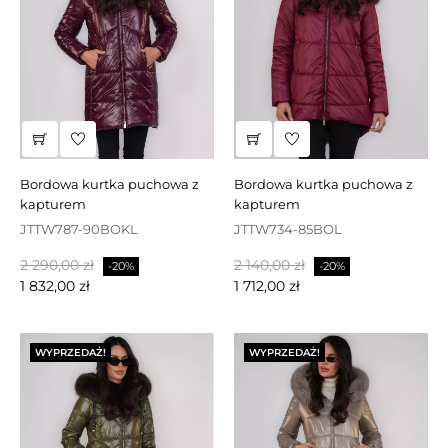
bordowa kurtka puchowa z
bordowa kurtka puchowa z
kapturem
kapturem
JTTW787-90BOKL
JTTW734-85BOL
Cena
Cena
Cena
Cena
2 290,00 zł
2 140,00 zł
-20%
-20%
podstawowa
podstawowa
1 832,00 zł
1 712,00 zł
WYPRZEDAŻ!
WYPRZEDAŻ!