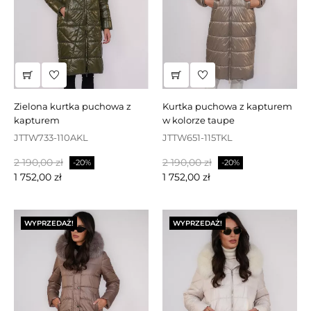
zielona kurtka puchowa z
kurtka puchowa z kapturem
kapturem
w kolorze taupe
JTTW733-110AKL
JTTW651-115TKL
Cena
Cena
Cena
Cena
2 190,00 zł
2 190,00 zł
-20%
-20%
podstawowa
podstawowa
1 752,00 zł
1 752,00 zł
WYPRZEDAŻ!
WYPRZEDAŻ!