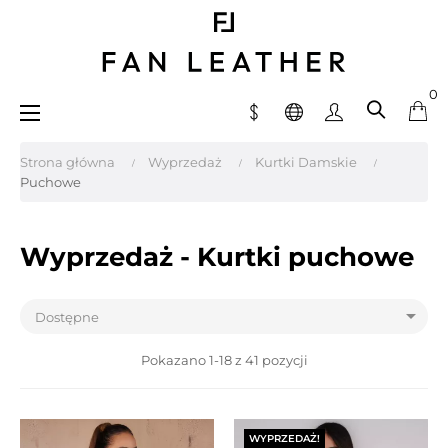
0
Toggle
☰
navigation
Strona główna
Wyprzedaż
Kurtki Damskie
Puchowe
Wyprzedaż - Kurtki puchowe

Dostępne
Pokazano 1-18 z 41 pozycji
WYPRZEDAŻ!