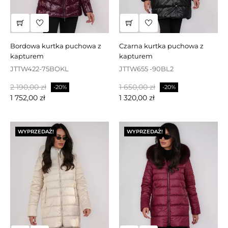
bordowa kurtka puchowa z
czarna kurtka puchowa z
kapturem
kapturem
JTTW422-75BOKL
JTTW655 -90BL2
Cena
Cena
Cena
Cena
2 190,00 zł
1 650,00 zł
-20%
-20%
podstawowa
podstawowa
1 752,00 zł
1 320,00 zł
WYPRZEDAŻ!
WYPRZEDAŻ!