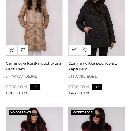
camelowa kurtka puchowa z
czarna kurtka puchowa z
kapturem
kapturem
JTTW727-105JKL
JTTW792-80BL
Cena
Cena
Cena
Cena
2 350,00 zł
1 790,00 zł
-20%
-20%
podstawowa
podstawowa
1 880,00 zł
1 432,00 zł
WYPRZEDAŻ!
WYPRZEDAŻ!