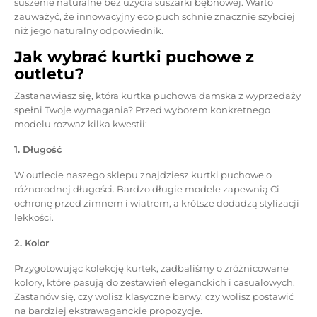
suszenie naturalne bez użycia suszarki bębnowej. Warto
zauważyć, że innowacyjny eco puch schnie znacznie szybciej
niż jego naturalny odpowiednik.
Jak wybrać kurtki puchowe z
outletu?
Zastanawiasz się, która kurtka puchowa damska z wyprzedaży
spełni Twoje wymagania? Przed wyborem konkretnego
modelu rozważ kilka kwestii:
1. Długość
W outlecie naszego sklepu znajdziesz kurtki puchowe o
różnorodnej długości. Bardzo długie modele zapewnią Ci
ochronę przed zimnem i wiatrem, a krótsze dodadzą stylizacji
lekkości.
2. Kolor
Przygotowując kolekcję kurtek, zadbaliśmy o zróżnicowane
kolory, które pasują do zestawień eleganckich i casualowych.
Zastanów się, czy wolisz klasyczne barwy, czy wolisz postawić
na bardziej ekstrawaganckie propozycje.