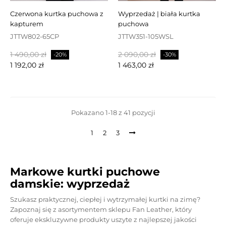
czerwona kurtka puchowa z
wyprzedaż | biała kurtka
kapturem
puchowa
JTTW802-65CP
JTTW351-105WSL
Cena
Cena
Cena
Cena
1 490,00 zł
2 090,00 zł
-20%
-30%
podstawowa
podstawowa
1 192,00 zł
1 463,00 zł
Pokazano 1-18 z 41 pozycji
1
2
3
Markowe kurtki puchowe
damskie: wyprzedaż
Szukasz praktycznej, ciepłej i wytrzymałej kurtki na zimę?
Zapoznaj się z asortymentem
sklepu Fan Leather
, który
oferuje ekskluzywne produkty uszyte z najlepszej jakości