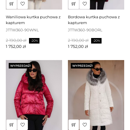
waniliowa kurtka puchowa z
bordowa kurtka puchowa z
kapturem
kapturem
JTTW360-90WNL
JTTW360-90BORL
Cena
Cena
Cena
Cena
2 190,00 zł
2 190,00 zł
-20%
-20%
podstawowa
podstawowa
1 752,00 zł
1 752,00 zł
WYPRZEDAŻ!
WYPRZEDAŻ!