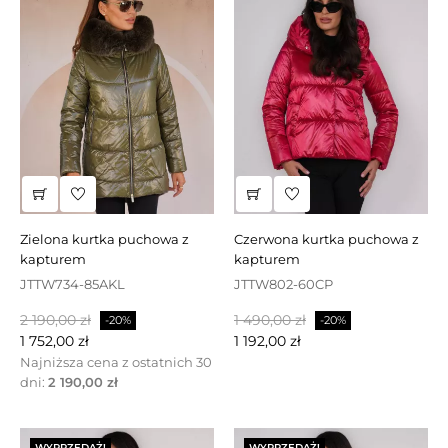
zielona kurtka puchowa z
czerwona kurtka puchowa z
kapturem
kapturem
JTTW734-85AKL
JTTW802-60CP
Cena
Cena
Cena
Cena
2 190,00 zł
1 490,00 zł
-20%
-20%
podstawowa
podstawowa
1 752,00 zł
1 192,00 zł
Najniższa cena z ostatnich 30
dni:
2 190,00 zł
WYPRZEDAŻ!
WYPRZEDAŻ!