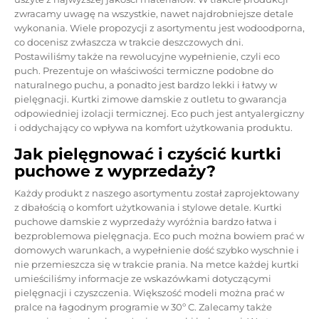
zwracamy uwagę na wszystkie, nawet najdrobniejsze detale
wykonania. Wiele propozycji z asortymentu jest wodoodporna,
co docenisz zwłaszcza w trakcie deszczowych dni.
Postawiliśmy także na rewolucyjne wypełnienie, czyli eco
puch. Prezentuje on właściwości termiczne podobne do
naturalnego puchu, a ponadto jest bardzo lekki i łatwy w
pielęgnacji. Kurtki zimowe damskie z outletu to gwarancja
odpowiedniej izolacji termicznej. Eco puch jest antyalergiczny
i oddychający co wpływa na komfort użytkowania produktu.
Jak pielęgnować i czyścić kurtki
puchowe z wyprzedaży?
Każdy produkt z naszego asortymentu został zaprojektowany
z dbałością o komfort użytkowania i stylowe detale. Kurtki
puchowe damskie z wyprzedaży wyróżnia bardzo łatwa i
bezproblemowa pielęgnacja. Eco puch można bowiem prać w
domowych warunkach, a wypełnienie dość szybko wyschnie i
nie przemieszcza się w trakcie prania. Na metce każdej
kurtki
umieściliśmy informacje ze wskazówkami dotyczącymi
pielęgnacji i czyszczenia. Większość modeli można prać w
pralce na łagodnym programie w 30º C. Zalecamy także