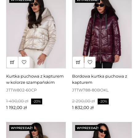
kurtka puchowa z kapturem
bordowa kurtka puchowa z
w kolorze szampańskim
kapturem
JTTW802-60CP
JTTW788-80BOKL
Cena
Cena
Cena
Cena
1 490,00 zł
2 290,00 zł
-20%
-20%
podstawowa
podstawowa
1 192,00 zł
1 832,00 zł
WYPRZEDAŻ!
WYPRZEDAŻ!