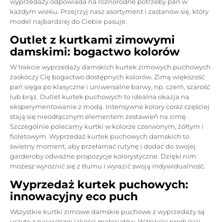
wyprzedaży odpowiada na różnorodne potrzeby pań w
każdym wieku. Przejrzyj nasz asortyment i zastanów się, który
model najbardziej do Ciebie pasuje.
Outlet z kurtkami zimowymi
damskimi: bogactwo kolorów
W trakcie wyprzedaży
damskich kurtek zimowych puchowych
zaskoczy Cię bogactwo dostępnych kolorów. Zimą większość
pań sięga po klasyczne i uniwersalne barwy, np. czerń, szarość
lub brąz. Outlet kurtek puchowych to idealna okazja na
eksperymentowanie z modą. Intensywne kolory coraz częściej
stają się nieodłącznym elementem zestawień na zimę.
Szczególnie polecamy kurtki w kolorze czerwonym, żółtym i
fioletowym. Wyprzedaż kurtek puchowych damskich to
świetny moment, aby przełamać rutynę i dodać do swojej
garderoby odważne propozycje kolorystyczne. Dzięki nim
możesz wyróżnić się z tłumu i wyrazić swoją indywidualność.
Wyprzedaż kurtek puchowych:
innowacyjny eco puch
Wszystkie kurtki zimowe damskie puchowe z wyprzedaży są
uszyte z najwyższej jakości materiałów. W trakcie produkcji