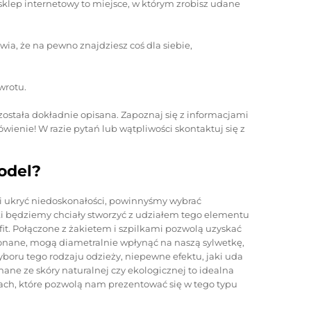
 sklep internetowy to miejsce, w którym zrobisz udane
ia, że na pewno znajdziesz coś dla siebie,
wrotu.
ostała dokładnie opisana. Zapoznaj się z informacjami
ówienie! W razie pytań lub wątpliwości skontaktuj się z
odel?
 i ukryć niedoskonałości, powinnyśmy wybrać
aki będziemy chciały stworzyć z udziałem tego elementu
it. Połączone z żakietem i szpilkami pozwolą uzyskać
konane, mogą diametralnie wpłynąć na naszą sylwetkę,
yboru tego rodzaju odzieży, niepewne efektu, jaki uda
ane ze skóry naturalnej czy ekologicznej to idealna
tach, które pozwolą nam prezentować się w tego typu