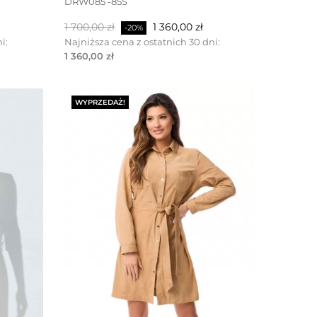
DRW085 -85S
Cena
Cena
1 700,00 zł
1 360,00 zł
-20%
podstawowa
i:
Najniższa cena z ostatnich 30 dni:
1 360,00 zł
WYPRZEDAŻ!