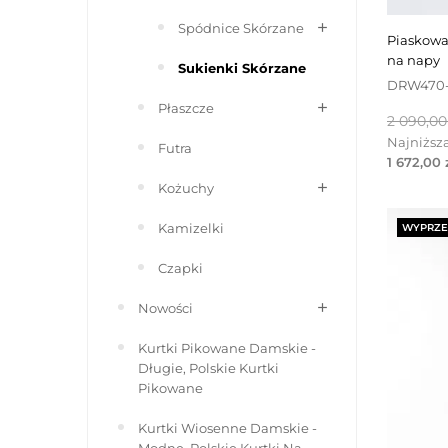
Spódnice Skórzane
piaskowa sukienka skórzana zapinana
na napy
Sukienki Skórzane
DRW470
Płaszcze
Cena
2 090,00
podsta
Najniższa
Futra
1 672,00 
Kożuchy
Kamizelki
WYPRZE
Czapki
Nowości
Kurtki Pikowane Damskie -
Długie, Polskie Kurtki
Pikowane
Kurtki Wiosenne Damskie -