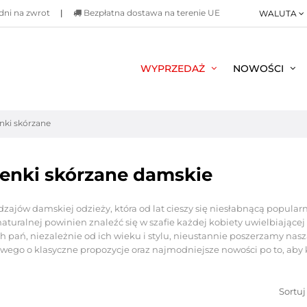
dni na zwrot
|
Bezpłatna dostawa na terenie UE
WALUTA
WYPRZEDAŻ
NOWOŚCI
nki skórzane
enki skórzane damskie
zajów damskiej odzieży, która od lat cieszy się niesłabnącą popular
naturalnej powinien znaleźć się w szafie każdej kobiety uwielbiającej
h pań, niezależnie od ich wieku i stylu, nieustannie poszerzamy na
wego o klasyczne propozycje oraz najmodniejsze nowości po to, aby k
Sortuj