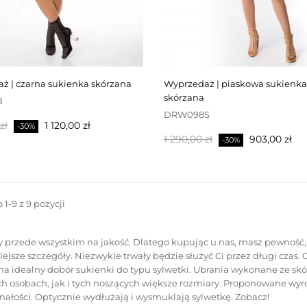
aż | czarna sukienka skórzana
wyprzedaż | piaskowa sukienka
skórzana
B
DRW098S
Cena
zł
1 120,00 zł
-30%
Cena
Cena
wowa
1 290,00 zł
903,00 zł
-30%
podstawowa
1-9 z 9 pozycji
 przede wszystkim na jakość. Dlatego kupując u nas, masz pewność,
ejsze szczegóły. Niezwykle trwały będzie służyć Ci przez długi cza
a idealny dobór sukienki do typu sylwetki. Ubrania wykonane ze skó
h osobach, jak i tych noszących większe rozmiary. Proponowane wyroby
ałości. Optycznie wydłużają i wysmuklają sylwetkę. Zobacz!