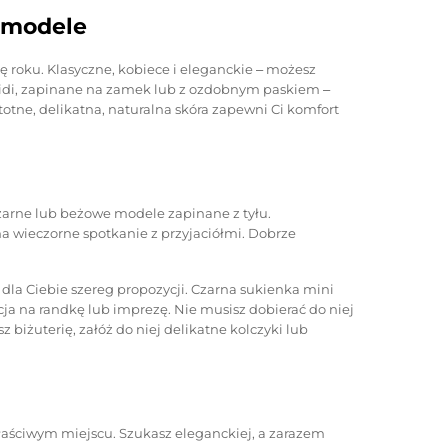
e modele
rę roku. Klasyczne, kobiece i eleganckie ‒ możesz
 midi, zapinane na zamek lub z ozdobnym paskiem ‒
totne, delikatna, naturalna skóra zapewni Ci komfort
arne lub beżowe modele zapinane z tyłu.
a wieczorne spotkanie z przyjaciółmi. Dobrze
 dla Ciebie szereg propozycji. Czarna sukienka mini
ja na randkę lub imprezę. Nie musisz dobierać do niej
iżuterię, załóż do niej delikatne kolczyki lub
łaściwym miejscu. Szukasz eleganckiej, a zarazem