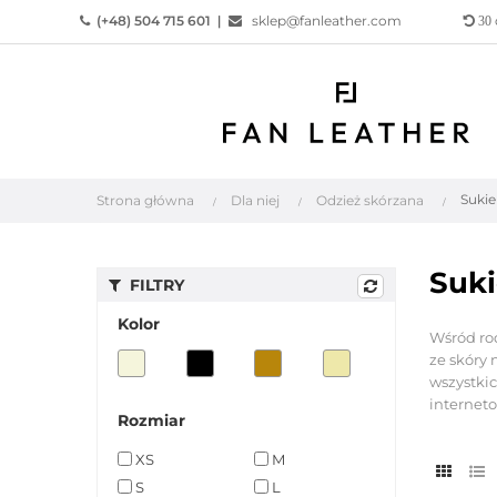
(+48) 504 715 601
|
sklep@fanleather.com
30
Sukie
Strona główna
Dla niej
Odzież skórzana
Suki
FILTRY
Kolor
Wśród rod
ze skóry 
wszystkic
interneto
Rozmiar
XS
M
S
L