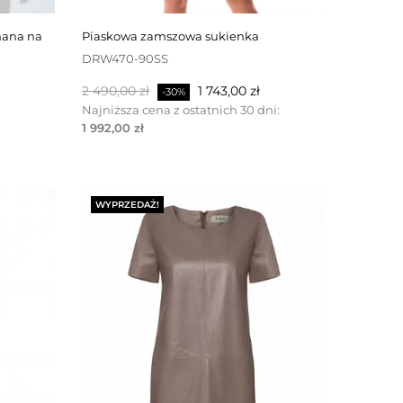
piaskowa zamszowa sukienka
DRW470-90SS
Cena
Cena
2 490,00 zł
1 743,00 zł
-30%
podstawowa
Najniższa cena z ostatnich 30 dni:
1 992,00 zł
WYPRZEDAŻ!