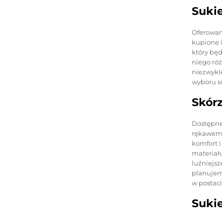
Sukie
Oferowan
kupione i
który będ
niego ró
niezwykl
wyboru su
Skórz
Dostępne
rękawem, 
komfort 
materiału
luźniejsz
planujem
w postaci
Sukie