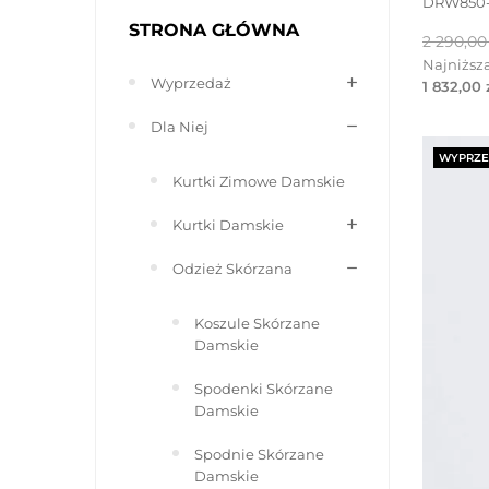
DRW850
STRONA GŁÓWNA
Cena
2 290,00 
podsta
Najniższa
Wyprzedaż
1 832,00 
Dla Niej
WYPRZE
Kurtki Zimowe Damskie
Kurtki Damskie
Odzież Skórzana
Koszule Skórzane
Damskie
Spodenki Skórzane
Damskie
Spodnie Skórzane
Damskie