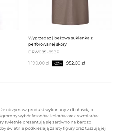
wyprzedaż | beżowa sukienka z
perforowanej skóry
DRW085 -85BP
Cena
Cena
1 190,00 zł
952,00 zł
-20%
podstawowa
 że otrzymasz produkt wykonany z dbałością o
s. Ogromny wybór fasonów, kolorów oraz rozmiarów
ry świetnie prezentują się zarówno na bardzo
 świetnie podkreślają zalety figury oraz tuszują jej