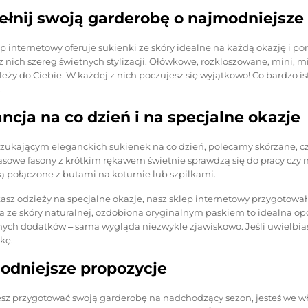
ełnij swoją garderobę o najmodniejsz
p internetowy oferuje sukienki ze skóry idealne na każdą okazję i po
z nich szereg świetnych stylizacji. Ołówkowe, rozkloszowane, mini,
eży do Ciebie. W każdej z nich poczujesz się wyjątkowo! Co bardzo is
.
ncja na co dzień i na specjalne okazje
zukającym eleganckich sukienek na co dzień, polecamy skórzane, cz
sowe fasony z krótkim rękawem świetnie sprawdzą się do pracy czy n
ą połączone z butami na koturnie lub szpilkami.
kasz odzieży na specjalne okazje, nasz sklep internetowy przygotował
 ze skóry naturalnej, ozdobiona oryginalnym paskiem to idealna opc
ch dodatków ‒ sama wygląda niezwykle zjawiskowo. Jeśli uwielbiasz b
kę.
odniejsze propozycje
cesz przygotować swoją garderobę na nadchodzący sezon, jesteś we w