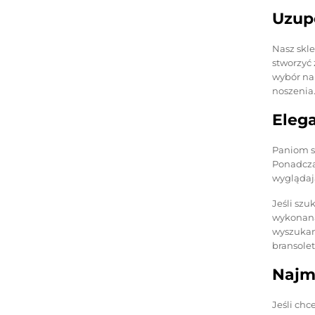
Uzup
Nasz skle
stworzyć 
wybór nal
noszenia
Elega
Paniom s
Ponadcza
wyglądaj
Jeśli szu
wykonana
wyszukany
bransolet
Najm
Jeśli ch