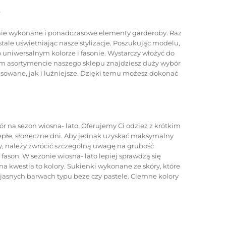
e
ycznie wykonane i ponadczasowe elementy garderoby. Raz
stale uświetniając nasze stylizacje. Poszukując modelu,
 uniwersalnym kolorze i fasonie. Wystarczy włożyć do
kim asortymencie naszego sklepu znajdziesz duży wybór
asowane, jak i luźniejsze. Dzięki temu możesz dokonać
 na sezon wiosna- lato. Oferujemy Ci odzież z krótkim
iepłe, słoneczne dni. Aby jednak uzyskać maksymalny
y, należy zwrócić szczególną uwagę na grubość
 fason. W sezonie wiosna- lato lepiej sprawdzą się
na kwestia to kolory. Sukienki wykonane ze skóry, które
asnych barwach typu beże czy pastele. Ciemne kolory