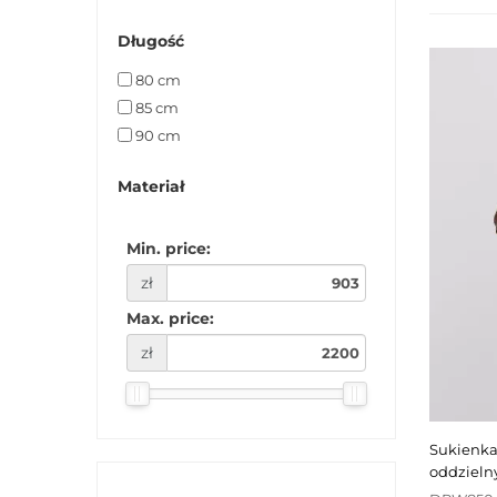
Długość
80 cm
85 cm
90 cm
Materiał
Min. price:
zł
Max. price:
zł
sukienka skórzana w kolorze whiskey z
oddziel