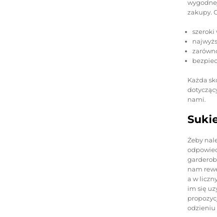
wygodnej 
zakupy. 
szeroki
najwyżs
zarówno
bezpiec
Każda skó
dotyczący
nami.
Sukie
Żeby nal
odpowiedn
garderob
nam rewe
a w liczn
im się uz
propozyc
odzieniu