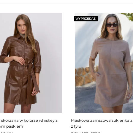
WYPRZEDAŻ!
piaskowa zamszowa sukienka zapinana
nym paskiem
z tyłu