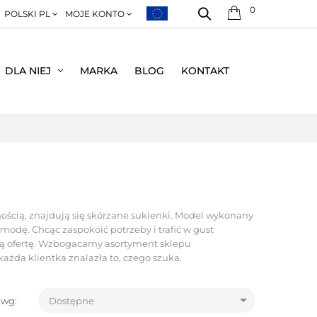
0
POLSKI PL
MOJE KONTO
DLA NIEJ
MARKA
BLOG
KONTAKT
nością, znajdują się skórzane sukienki. Model wykonany
 modę. Chcąc zaspokoić potrzeby i trafić w gust
szą ofertę. Wzbogacamy asortyment sklepu
ażda klientka znalazła to, czego szuka.

 wg:
Dostępne