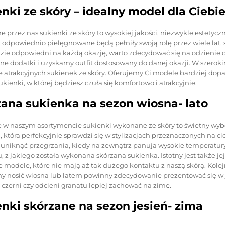
nki ze skóry – idealny model dla Ciebi
e przez nas sukienki ze skóry to wysokiej jakości, niezwykle estet
 odpowiednio pielęgnowane będą pełniły swoją rolę przez wiele lat, 
zie odpowiedni na każdą okazję, warto zdecydować się na odzienie o
żne dodatki i uzyskamy outfit dostosowany do danej okazji. W szero
e atrakcyjnych sukienek ze skóry. Oferujemy Ci modele bardziej dop
kienki, w której będziesz czuła się komfortowo i atrakcyjnie.
ana sukienka na sezon wiosna- lato
 w naszym asortymencie sukienki wykonane ze skóry to świetny wybór
która perfekcyjnie sprawdzi się w stylizacjach przeznaczonych na c
i uniknąć przegrzania, kiedy na zewnątrz panują wysokie temperatur
, z jakiego została wykonana skórzana sukienka. Istotny jest także jej
e modele, które nie mają aż tak dużego kontaktu z naszą skórą. Kolej
y nosić wiosną lub latem powinny zdecydowanie prezentować się w j
 czerni czy odcieni granatu lepiej zachować na zimę.
nki skórzane na sezon jesień- zima