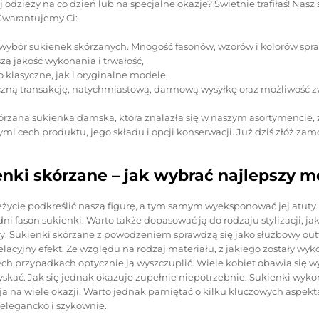
odzieży na co dzień lub na specjalne okazje? Świetnie trafiłaś! Nasz
Gwarantujemy Ci:
 wybór sukienek skórzanych. Mnogość fasonów, wzorów i kolorów spraw
zą jakość wykonania i trwałość,
 klasyczne, jak i oryginalne modele,
zną transakcję, natychmiastową, darmową wysyłkę oraz możliwość z
rzana sukienka damska, która znalazła się w naszym asortymencie, z
mi cech produktu, jego składu i opcji konserwacji. Już dziś złóż zam
nki skórzane – jak wybrać najlepszy m
eżycie podkreślić naszą figurę, a tym samym wyeksponować jej atuty
i fason sukienki. Warto także dopasować ją do rodzaju stylizacji, j
y. Sukienki skórzane z powodzeniem sprawdzą się jako służbowy outf
lacyjny efekt. Ze względu na rodzaj materiału, z jakiego zostały wy
ych przypadkach optycznie ją wyszczuplić. Wiele kobiet obawia się w
yskać. Jak się jednak okazuje zupełnie niepotrzebnie. Sukienki wykon
ja na wiele okazji. Warto jednak pamiętać o kilku kluczowych aspek
 elegancko i szykownie.