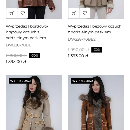
wyprzedaż | bordowo-
wyprzedaż | beżowy kożuch
brązowy kożuch z
z oddzielnym paskiem
oddzielnym paskiem
DW228-70BE2
DW228-70BB
Cena
Cena
1 990,00 zł
-30%
Cena
Cena
1 990,00 zł
podstawowa
1 393,00 zł
-30%
podstawowa
1 393,00 zł
WYPRZEDAŻ!
WYPRZEDAŻ!