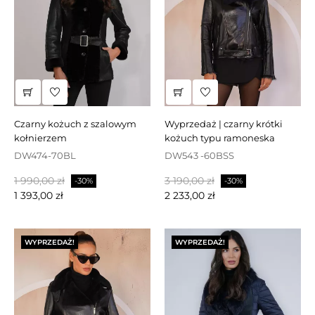
czarny kożuch z szalowym
wyprzedaż | czarny krótki
kołnierzem
kożuch typu ramoneska
DW474-70BL
DW543 -60BSS
Cena
Cena
Cena
Cena
1 990,00 zł
3 190,00 zł
-30%
-30%
podstawowa
podstawowa
1 393,00 zł
2 233,00 zł
WYPRZEDAŻ!
WYPRZEDAŻ!