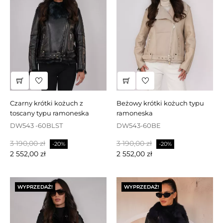
czarny krótki kożuch z
beżowy krótki kożuch typu
toscany typu ramoneska
ramoneska
DW543 -60BLST
DW543-60BE
Cena
Cena
Cena
Cena
3 190,00 zł
3 190,00 zł
-20%
-20%
podstawowa
podstawowa
2 552,00 zł
2 552,00 zł
WYPRZEDAŻ!
WYPRZEDAŻ!