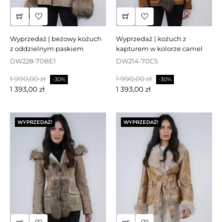
wyprzedaż | beżowy kożuch
wyprzedaż | kożuch z
z oddzielnym paskiem
kapturem w kolorze camel
DW228-70BE1
DW214-70CS
Cena
Cena
Cena
Cena
1 990,00 zł
1 990,00 zł
-30%
-30%
podstawowa
podstawowa
1 393,00 zł
1 393,00 zł
WYPRZEDAŻ!
WYPRZEDAŻ!