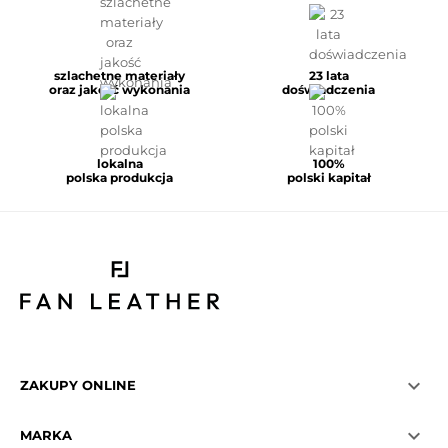
szlachetne materiały
23 lata
oraz jakość wykonania
doświadczenia
lokalna
100%
polska produkcja
polski kapitał

ZAKUPY ONLINE

MARKA