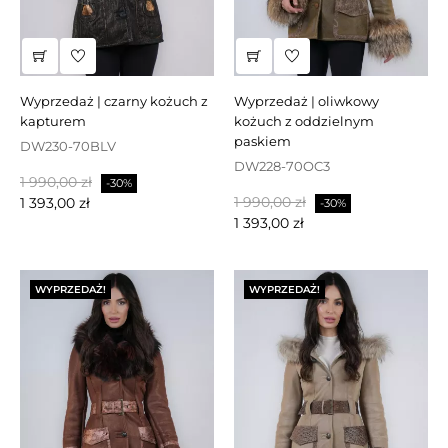
wyprzedaż | czarny kożuch z
wyprzedaż | oliwkowy
kapturem
kożuch z oddzielnym
paskiem
DW230-70BLV
DW228-70OC3
Cena
Cena
1 990,00 zł
-30%
Cena
Cena
podstawowa
1 990,00 zł
1 393,00 zł
-30%
podstawowa
1 393,00 zł
WYPRZEDAŻ!
WYPRZEDAŻ!