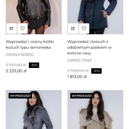
wyprzedaż | czarny krótki
wyprzedaż | kożuch z
kożuch typu ramoneska
oddzielnym paskiem w
kolorze navy
DW543-60BSG
DW912-75NP
Cena
Cena
3 190,00 zł
-30%
Cena
Cena
podstawowa
2 590,00 zł
2 233,00 zł
-30%
podstawowa
1 813,00 zł
WYPRZEDAŻ!
WYPRZEDAŻ!