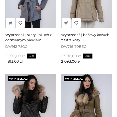
wyprzedaż | szary kożuch z
wyprzedaż | beżowy kożuch
oddzielnym paskiem
z futra kozy
DW912-75GC
DW716-70BEG
Cena
Cena
Cena
Cena
2 590,00 zł
2 990,00 zł
-30%
-30%
podstawowa
podstawowa
1 813,00 zł
2 093,00 zł
WYPRZEDAŻ!
WYPRZEDAŻ!