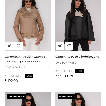
camelowy krótki kożuch z
czarny kożuch z kołnierzem
toscany typu ramoneska
DW807-70BL
DW543-60CT
Cena
Cena
4 990,00 zł
-20%
Cena
Cena
3 990,00 zł
podstawowa
3 992,00 zł
-20%
podstawowa
3 192,00 zł
WYPRZEDAŻ!
WYPRZEDAŻ!