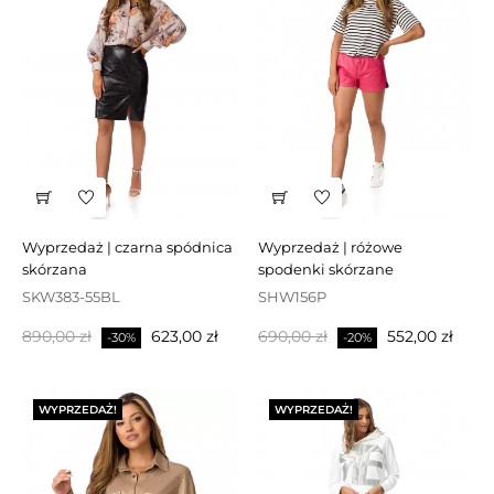
wyprzedaż | czarna spódnica
wyprzedaż | różowe
skórzana
spodenki skórzane
SKW383-55BL
SHW156P
Cena
Cena
Cena
Cena
890,00 zł
623,00 zł
690,00 zł
552,00 zł
-30%
-20%
podstawowa
podstawowa
WYPRZEDAŻ!
WYPRZEDAŻ!