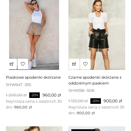
piaskowe spodenki skórzane
czarne spodenki skórzane z
oddzielnym paskiem
SHW647 -35S
SHW556 -50B
Cena
Cena
1 200,00 zł
960,00 zł
-20%
Cena
Cena
podstawowa
1 125,00 zł
900,00 zł
Najniższa cena z ostatnich 30
-20%
podstawowa
dni:
960,00 zł
Najniższa cena z ostatnich 30
dni:
900,00 zł