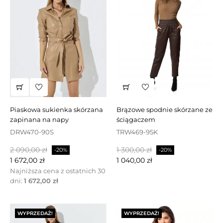
piaskowa sukienka skórzana
brązowe spodnie skórzane ze
zapinana na napy
ściągaczem
DRW470-90S
TRW469-95K
Cena
Cena
Cena
Cena
2 090,00 zł
1 300,00 zł
-20%
-20%
podstawowa
podstawowa
1 672,00 zł
1 040,00 zł
Najniższa cena z ostatnich 30
dni:
1 672,00 zł
WYPRZEDAŻ!
WYPRZEDAŻ!