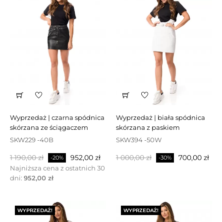
wyprzedaż | czarna spódnica
wyprzedaż | biała spódnica
skórzana ze ściągaczem
skórzana z paskiem
SKW229 -40B
SKW394 -50W
Cena
Cena
Cena
Cena
1 190,00 zł
952,00 zł
1 000,00 zł
700,00 zł
-20%
-30%
podstawowa
podstawowa
Najniższa cena z ostatnich 30
dni:
952,00 zł
WYPRZEDAŻ!
WYPRZEDAŻ!