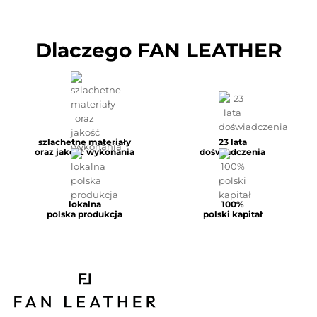
Dlaczego FAN LEATHER
szlachetne materiały
23 lata
oraz jakość wykonania
doświadczenia
lokalna
100%
polska produkcja
polski kapitał