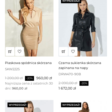
WYPRZEDAŻ!
piaskowa spódnica skórzana
czarna sukienka skórzana
zapinana na napy
SKW222S
DRW470-90B
Cena
Cena
1 200,00 zł
960,00 zł
-20%
Cena
Cena
podstawowa
2 090,00 zł
Najniższa cena z ostatnich 30
-20%
podstawowa
1 672,00 zł
dni:
960,00 zł
WYPRZEDAŻ!
WYPRZEDAŻ!