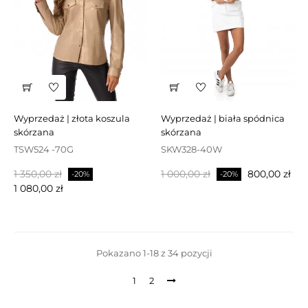
wyprzedaż | złota koszula
wyprzedaż | biała spódnica
skórzana
skórzana
TSW524 -70G
SKW328-40W
Cena
Cena
Cena
Cena
1 350,00 zł
1 000,00 zł
800,00 zł
-20%
-20%
podstawowa
podstawowa
1 080,00 zł
Pokazano 1-18 z 34 pozycji
1
2