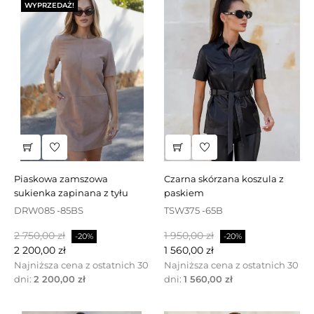
WYPRZEDAŻ!
piaskowa zamszowa
czarna skórzana koszula z
sukienka zapinana z tyłu
paskiem
DRW085 -85BS
TSW375 -65B
Cena
Cena
Cena
Cena
2 750,00 zł
1 950,00 zł
-20%
-20%
podstawowa
podstawowa
2 200,00 zł
1 560,00 zł
Najniższa cena z ostatnich 30
Najniższa cena z ostatnich 30
dni:
2 200,00 zł
dni:
1 560,00 zł