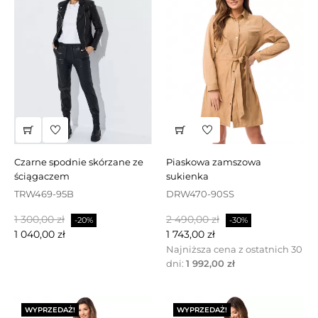
czarne spodnie skórzane ze
piaskowa zamszowa
ściągaczem
sukienka
TRW469-95B
DRW470-90SS
Cena
Cena
Cena
Cena
1 300,00 zł
2 490,00 zł
-20%
-30%
podstawowa
podstawowa
1 040,00 zł
1 743,00 zł
Najniższa cena z ostatnich 30
dni:
1 992,00 zł
WYPRZEDAŻ!
WYPRZEDAŻ!