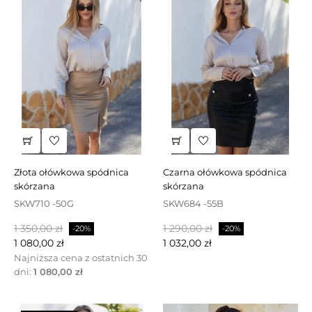
złota ołówkowa spódnica
czarna ołówkowa spódnica
skórzana
skórzana
SKW710 -50G
SKW684 -55B
Cena
Cena
Cena
Cena
1 350,00 zł
1 290,00 zł
-20%
-20%
podstawowa
podstawowa
1 080,00 zł
1 032,00 zł
Najniższa cena z ostatnich 30
dni:
1 080,00 zł