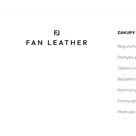
ZAKUPY
Regulam
Polityka 
Tabela r
Bezpłatn
Wymiany 
Formy pł
Płatnośc