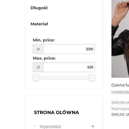
Długość
Materiał
Min. price:
zł
Max. price:
zł
czarna 
HW001B
Cena
590,00 z
podsta
Najniższa
STRONA GŁÓWNA
590,00 zł
Wyprzedaż