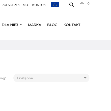
0
POLSKI PL
MOJE KONTO
DLA NIEJ
MARKA
BLOG
KONTAKT

 wg:
Dostępne