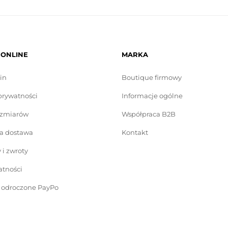
 ONLINE
MARKA
in
Boutique firmowy
prywatności
Informacje ogólne
ozmiarów
Współpraca B2B
a dostawa
Kontakt
i zwroty
atności
i odroczone PayPo