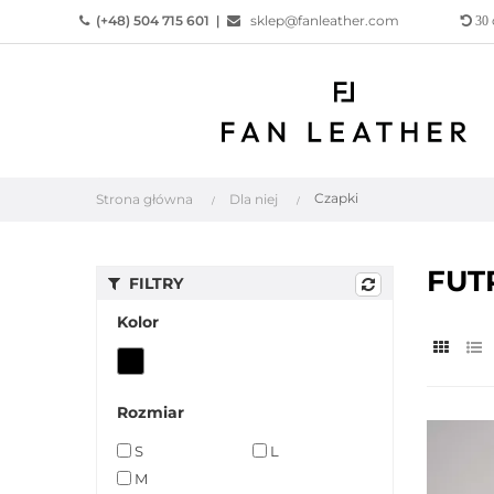
(+48) 504 715 601
|
sklep@fanleather.com
30
Czapki
Strona główna
Dla niej
FUT
FILTRY
Kolor
Rozmiar
S
L
M