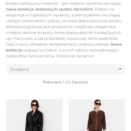
bardzo estetyczny materiał – tym właśnie wyróżnia się nasza
no
wa
kolekcja skórzanych spodni damskich
. Postaw na
elegancję w najlepszym wydaniu, a jednocześnie nie ulegaj
utartym schematom i pokaż, że masz dobre poczucie smaku.
Wśród przygotowanych produktów znajdziesz eleganckie
modele idealne do pracy, które dopasujesz do każdej koszuli
czy marynarki, a także bardziej casualowe, które podkreślą
Twój mocny charakter, temperament i kobiecy wdzięk.
Nowe
kolekcje
czekają na Ciebie, a w nich odzież najmodniejsza i
najbardziej funkcjonalna. Przekonaj się sama!

Dostępne
Pokazano 1-3 z 3 pozycji