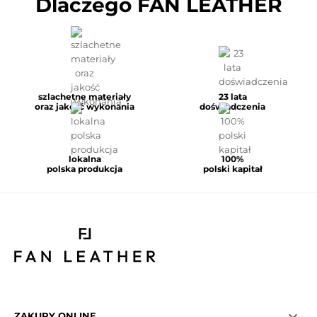
Dlaczego FAN LEATHER
szlachetne materiały
23 lata
oraz jakość wykonania
doświadczenia
lokalna
100%
polska produkcja
polski kapitał

ZAKUPY ONLINE