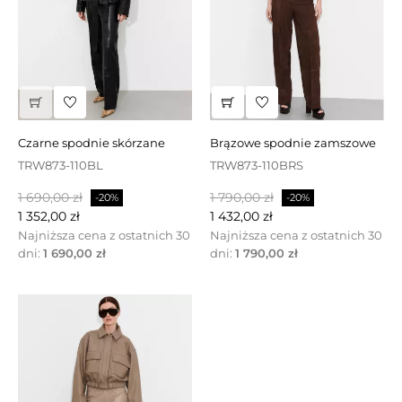
czarne spodnie skórzane
brązowe spodnie zamszowe
TRW873-110BL
TRW873-110BRS
Cena
Cena
Cena
Cena
1 690,00 zł
1 790,00 zł
-20%
-20%
podstawowa
podstawowa
1 352,00 zł
1 432,00 zł
Najniższa cena z ostatnich 30
Najniższa cena z ostatnich 30
dni:
1 690,00 zł
dni:
1 790,00 zł