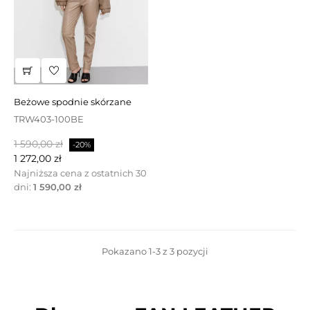
beżowe spodnie skórzane
TRW403-100BE
Cena
Cena
1 590,00 zł
-20%
podstawowa
1 272,00 zł
Najniższa cena z ostatnich 30
dni:
1 590,00 zł
Pokazano 1-3 z 3 pozycji