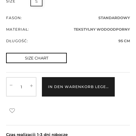
SIZE
S
FASON:
STANDARDOWY
MATERIAŁ:
TEKSTYLNY WODOODPORNY
DŁUGOŚĆ:
95 CM
SIZE CHART
IN DEN WARENKORB LEGEN
Czas realizacji: 1-3 dni robocze