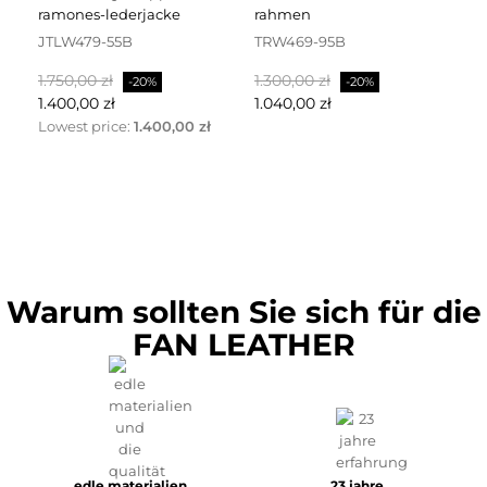
ramones-lederjacke
rahmen
dr
JTLW479-55B
TRW469-95B
D
Regulärer
Preis
Regulärer
Preis
Re
1.750,00 zł
1.300,00 zł
2.
-20%
-20%
Preis
Preis
Pr
1.400,00 zł
1.040,00 zł
1.
Lowest price:
1.400,00 zł
Warum sollten Sie sich für die
FAN LEATHER
edle materialien
23 jahre