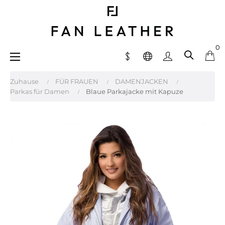
0
Umschalten
☰
der
Navigation
Zuhause
FÜR FRAUEN
DAMENJACKEN
Parkas für Damen
Blaue Parkajacke mit Kapuze