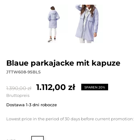
blaue parkajacke mit kapuze
JTTW608-95BLS
1.112,00 zł
1.390,00 zł
SPAREN 20%
Bruttopreis
Dostawa 1-3 dni robocze
Lowest price in the period of 30 days before current promotion: