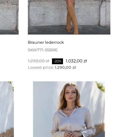
brauner lederrock
SKW771-55BRE
Regulärer
Preis
1.290,00 zł
1.032,00 zł
-20%
Preis
Lowest price:
1.290,00 zł