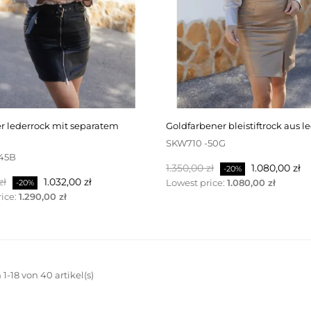
goldfarbener bleistiftrock aus l
SKW710 -50G
-45B
Regulärer
Preis
1.350,00 zł
1.080,00 zł
-20%
r
Preis
zł
1.032,00 zł
Preis
Lowest price:
1.080,00 zł
-20%
ice:
1.290,00 zł
1-18 von 40 artikel(s)