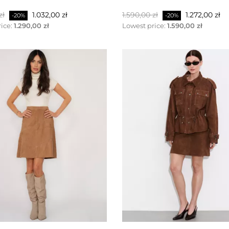
r
Preis
Regulärer
Preis
zł
1.032,00 zł
1.590,00 zł
1.272,00 zł
-20%
-20%
Preis
ice:
1.290,00 zł
Lowest price:
1.590,00 zł