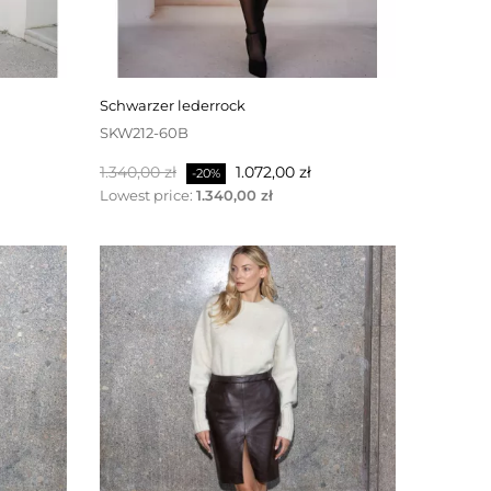
schwarzer lederrock
SKW212-60B
Regulärer
Preis
1.340,00 zł
1.072,00 zł
-20%
Preis
Lowest price:
1.340,00 zł