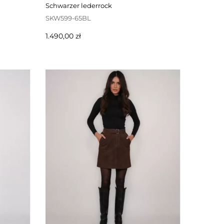
schwarzer lederrock
SKW599-65BL
Preis
1.490,00 zł