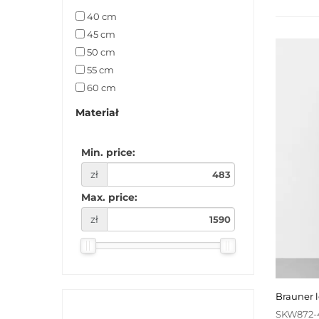
40 cm
45 cm
50 cm
55 cm
60 cm
65 cm
Materiał
85 cm
Min. price:
zł
Max. price:
zł
brauner 
SKW872-