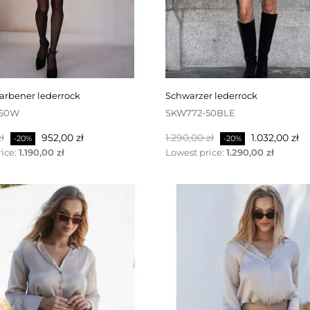
farbener lederrock
schwarzer lederrock
-50W
SKW772-50BLE
r
Preis
Regulärer
Preis
ł
952,00 zł
1.290,00 zł
1.032,00 zł
-20%
-20%
Preis
ice:
1.190,00 zł
Lowest price:
1.290,00 zł