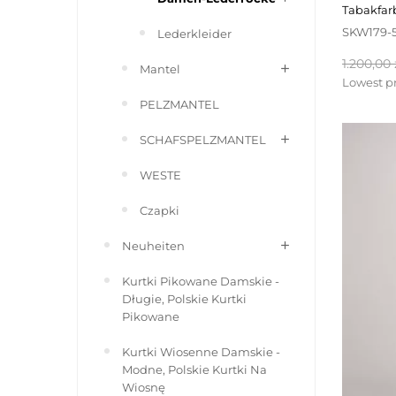
tabakfar
SKW179-
Lederkleider
Reguläre
1.200,00 
Mantel
Preis
Lowest pr
PELZMANTEL
SCHAFSPELZMANTEL
WESTE
Czapki
Neuheiten
Kurtki Pikowane Damskie -
Długie, Polskie Kurtki
Pikowane
Kurtki Wiosenne Damskie -
Modne, Polskie Kurtki Na
Wiosnę