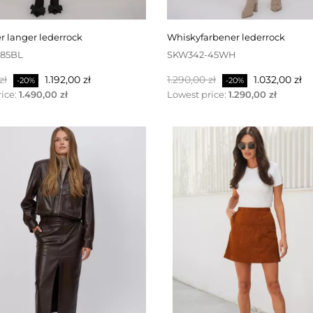
r langer lederrock
whiskyfarbener lederrock
85BL
SKW342-45WH
r
Preis
Regulärer
Preis
zł
1.192,00 zł
1.290,00 zł
1.032,00 zł
-20%
-20%
Preis
ice:
1.490,00 zł
Lowest price:
1.290,00 zł