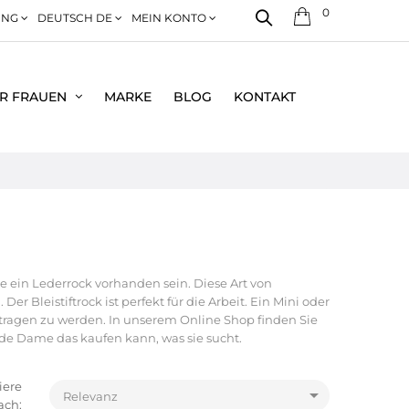
0
NG
DEUTSCH DE
MEIN KONTO
R FRAUEN
MARKE
BLOG
KONTAKT
te ein Lederrock vorhanden sein. Diese Art von
er Bleistiftrock ist perfekt für die Arbeit. Ein Mini oder
getragen zu werden. In unserem Online Shop finden Sie
ede Dame das kaufen kann, was sie sucht.
iere

Relevanz
ach: