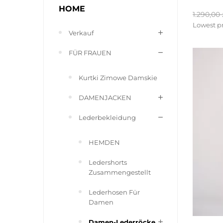
HOME
Reguläre
1.290,00 
Preis
Lowest pr
Verkauf
FÜR FRAUEN
Kurtki Zimowe Damskie
DAMENJACKEN
Lederbekleidung
HEMDEN
Ledershorts
Zusammengestellt
Lederhosen Für
Damen
Damen-Lederröcke