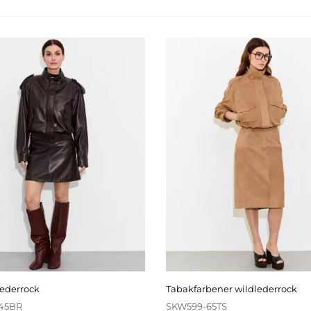
lederrock
tabakfarbener wildlederrock
45BR
SKW599-65TS