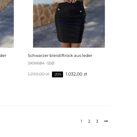
eder
schwarzer bleistiftrock aus leder
SKW684 -55B
Regulärer
Preis
1.290,00 zł
1.032,00 zł
-20%
Preis
1
2
3