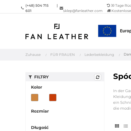
(+48) 504 715
|
Tage Rü
30
601
sklep@fanleather.com
Kostenlose 
Dam
Zuhause
FÜR FRAUEN
Lederbekleidung
Spód
FILTRY
Kolor
In der Ga
Kleidung 
ein Schni
die modis
Rozmiar
Długość