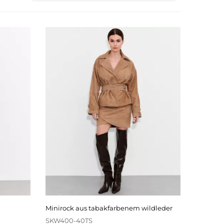
minirock aus tabakfarbenem wildleder
SKW400-40TS