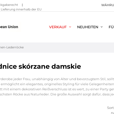
ckgaberecht
|
WÄHRU
Lieferung innerhalb der EU
VERKAUF
NEUHEITEN
FÜ
en-Lederröcke
nice skórzane damskie
rderobe jeder Frau, unabhängig von Alter und bevorzugtem Stil, soll
ermöglicht ein elegantes, originelles Styling für viele Gelegenheiten. D
tt mit einem dekorativen Reißverschluss ist es wert, zu einer Party 
chsten Röcke aus Naturleder. Die große Auswahl sorgt dafür, dass j
Sort
n