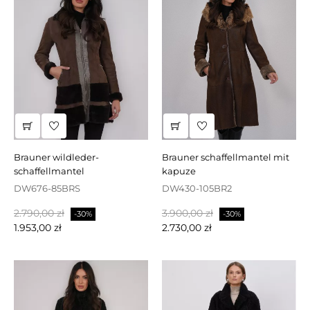
brauner wildleder-
brauner schaffellmantel mit
schaffellmantel
kapuze
DW676-85BRS
DW430-105BR2
Regulärer
Preis
Regulärer
Preis
2.790,00 zł
3.900,00 zł
-30%
-30%
Preis
Preis
1.953,00 zł
2.730,00 zł