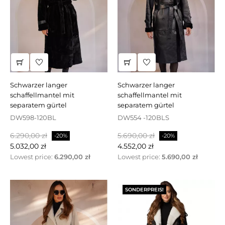
schwarzer langer
schwarzer langer
schaffellmantel mit
schaffellmantel mit
separatem gürtel
separatem gürtel
DW598-120BL
DW554 -120BLS
Regulärer
Preis
Regulärer
Preis
6.290,00 zł
5.690,00 zł
-20%
-20%
Preis
Preis
5.032,00 zł
4.552,00 zł
Lowest price:
6.290,00 zł
Lowest price:
5.690,00 zł
SONDERPREIS!