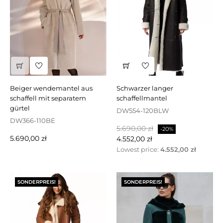
beiger wendemantel aus
schwarzer langer
schaffell mit separatem
schaffellmantel
gürtel
DW554-120BLW
DW366-110BE
Regulärer
Preis
5.690,00 zł
-20%
Preis
5.690,00 zł
Preis
4.552,00 zł
Lowest price:
4.552,00 zł
SONDERPREIS!
SONDERPREIS!