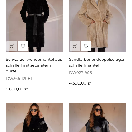
schwarzer wendemantel aus
sandfarbener doppelseitiger
schaffell mit separatem
schaffellmantel
gürtel
DW027-90S
DW366-120BL
Preis
4.390,00 zł
Preis
5.890,00 zł