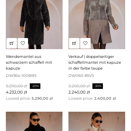
wendemantel aus
verkauf | doppelseitiger
schwarzem schaffell mit
schaffellmantel mit kapuze
kapuze
in der farbe taupe
DW364-100BBS
DW060-85VS
Regulärer
Preis
Regulärer
Preis
5.290,00 zł
3.200,00 zł
-20%
-30%
Preis
Preis
4.232,00 zł
2.240,00 zł
Lowest price:
5.290,00 zł
Lowest price:
2.400,00 zł