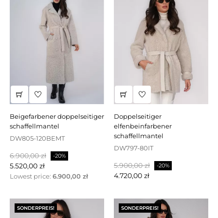
beigefarbener doppelseitiger
doppelseitiger
schaffellmantel
elfenbeinfarbener
schaffellmantel
DW805-120BEMT
DW797-80IT
Regulärer
Preis
6.900,00 zł
-20%
Regulärer
Preis
Preis
5.900,00 zł
5.520,00 zł
-20%
Preis
4.720,00 zł
Lowest price:
6.900,00 zł
SONDERPREIS!
SONDERPREIS!