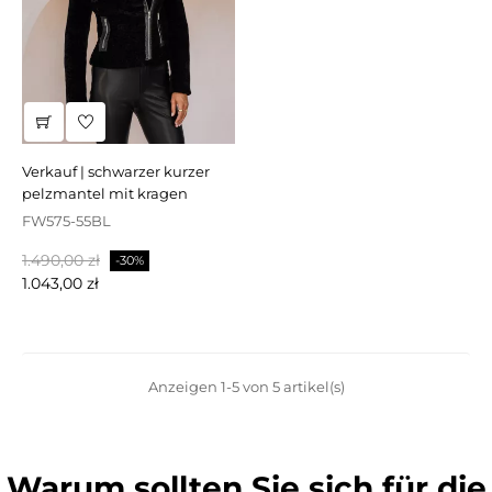
verkauf | schwarzer kurzer
pelzmantel mit kragen
FW575-55BL
Regulärer
Preis
1.490,00 zł
-30%
Preis
1.043,00 zł
Anzeigen 1-5 von 5 artikel(s)
Warum sollten Sie sich für die