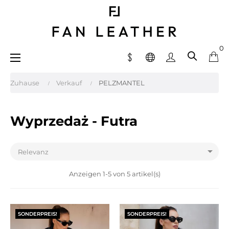
0
Umschalten
☰
der
Navigation
Zuhause
Verkauf
PELZMANTEL
Wyprzedaż - Futra

Relevanz
Anzeigen 1-5 von 5 artikel(s)
SONDERPREIS!
SONDERPREIS!