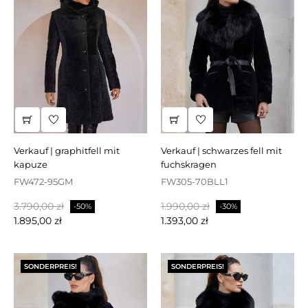
verkauf | graphitfell mit
verkauf | schwarzes fell mit
kapuze
fuchskragen
FW472-95GM
FW305-70BLL1
Regulärer
Preis
Regulärer
Preis
3.790,00 zł
1.990,00 zł
-50%
-30%
Preis
Preis
1.895,00 zł
1.393,00 zł
SONDERPREIS!
SONDERPREIS!