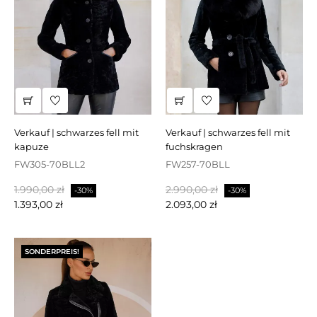
verkauf | schwarzes fell mit
verkauf | schwarzes fell mit
kapuze
fuchskragen
FW305-70BLL2
FW257-70BLL
Regulärer
Preis
Regulärer
Preis
1.990,00 zł
2.990,00 zł
-30%
-30%
Preis
Preis
1.393,00 zł
2.093,00 zł
SONDERPREIS!