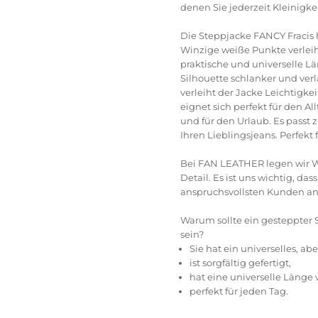
denen Sie jederzeit Kleinigk
Die Steppjacke FANCY Fracis 
Winzige weiße Punkte verleih
praktische und universelle Lä
Silhouette schlanker und verl
verleiht der Jacke Leichtigke
eignet sich perfekt für den A
und für den Urlaub.
Es passt 
Ihren Lieblingsjeans.
Perfekt 
Bei FAN LEATHER legen wir W
Detail.
Es ist uns wichtig, da
anspruchsvollsten Kunden ans
Warum sollte ein gesteppter 
sein?
Sie hat ein universelles, ab
ist sorgfältig gefertigt,
hat eine universelle Länge 
perfekt für jeden Tag.