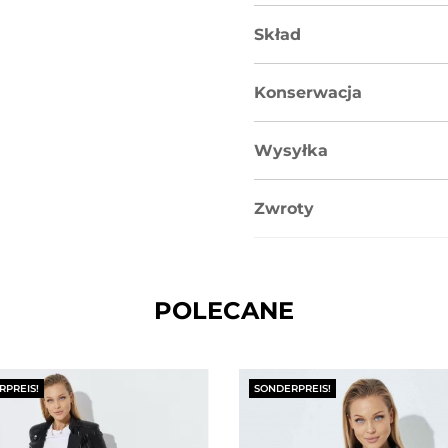
Skład
Konserwacja
Wysyłka
Zwroty
POLECANE
PREIS!
SONDERPREIS!