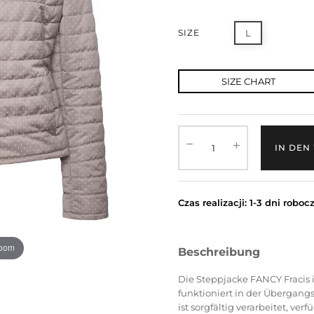
SIZE
L
SIZE CHART
IN DEN
Czas realizacji: 1-3 dni roboc
zoom
Beschreibung
Die Steppjacke FANCY Fracis i
funktioniert in der Übergang
ist sorgfältig verarbeitet, ve