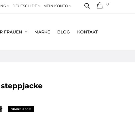
0
NG
DEUTSCH DE
MEIN KONTO
R FRAUEN
MARKE
BLOG
KONTAKT
e steppjacke
ł
SPAREN 30%