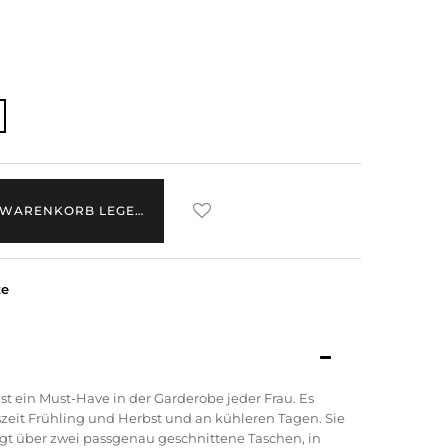
 WARENKORB LEGEN
ze
st ein Must-Have in der Garderobe jeder Frau.
Es
szeit Frühling und Herbst und an kühleren Tagen.
Sie
rfügt über zwei passgenau geschnittene Taschen, in