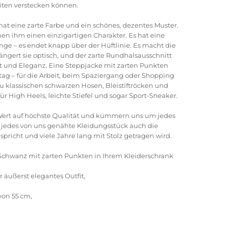
eiten verstecken können.
hat eine zarte Farbe und ein schönes, dezentes Muster.
en ihm einen einzigartigen Charakter.
Es hat eine
nge – es endet knapp über der Hüftlinie.
Es macht die
ängert sie optisch, und der zarte Rundhalsausschnitt
it und Eleganz.
Eine Steppjacke mit zarten Punkten
lltag – für die Arbeit, beim Spaziergang oder Shopping
zu klassischen schwarzen Hosen, Bleistiftröcken und
für High Heels, leichte Stiefel und sogar Sport-Sneaker.
ert auf höchste Qualität und kümmern uns um jedes
ss jedes von uns genähte Kleidungsstück auch die
pricht und viele Jahre lang mit Stolz getragen wird.
Schwanz mit zarten Punkten in Ihrem Kleiderschrank
er äußerst elegantes Outfit,
von 55 cm,