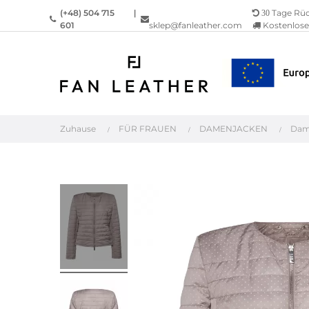
(+48) 504 715
|
Tage Rü
30
601
sklep@fanleather.com
Kostenlose 
Zuhause
FÜR FRAUEN
DAMENJACKEN
Dam