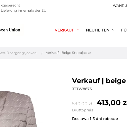
ckgaberecht
|
WÄHRU
Lieferung innerhalb der EU
VERKAUF
NEUHEITEN
FÜ
Verkauf | Beige Steppjacke
en-Übergangsjacken
verkauf | beig
JTTW887S
413,00 z
590,00 zł
Bruttopreis
Dostawa 1-3 dni robocze