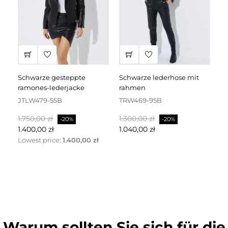
schwarze gesteppte
schwarze lederhose mit
schwarzes lederkleid mit
ramones-lederjacke
rahmen
dr
JTLW479-55B
TRW469-95B
D
Regulärer
Preis
Regulärer
Preis
Re
1.750,00 zł
1.300,00 zł
2.
-20%
-20%
Preis
Preis
Pr
1.400,00 zł
1.040,00 zł
1.
Lowest price:
1.400,00 zł
Warum sollten Sie sich für die