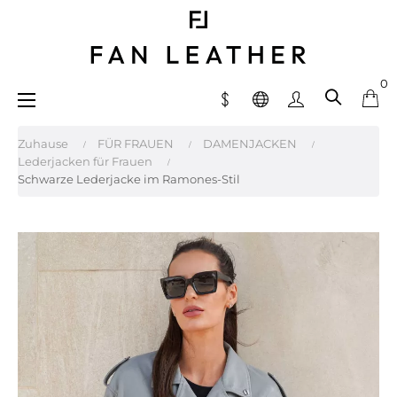
0
Umschalten
☰
der
Navigation
Zuhause
FÜR FRAUEN
DAMENJACKEN
Lederjacken für Frauen
Schwarze Lederjacke im Ramones-Stil