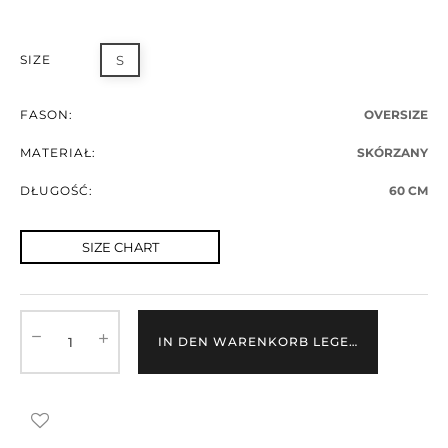
SIZE
S
FASON:
OVERSIZE
MATERIAŁ:
SKÓRZANY
DŁUGOŚĆ:
60 CM
SIZE CHART
IN DEN WARENKORB LEGEN