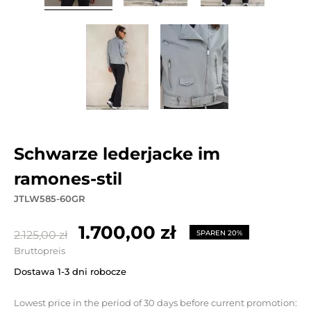
schwarze lederjacke im
ramones-stil
JTLW585-60GR
1.700,00 zł
2.125,00 zł
SPAREN 20%
Bruttopreis
Dostawa 1-3 dni robocze
Lowest price in the period of 30 days before current promotion: