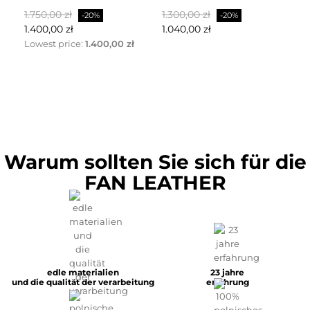
Regulärer
Preis
Regulärer
Preis
Re
1.750,00 zł
1.300,00 zł
2.
-20%
-20%
Preis
Preis
Pr
1.400,00 zł
1.040,00 zł
1.
Lowest price:
1.400,00 zł
Warum sollten Sie sich für die
FAN LEATHER
edle materialien
23 jahre
und die qualität der verarbeitung
erfahrung