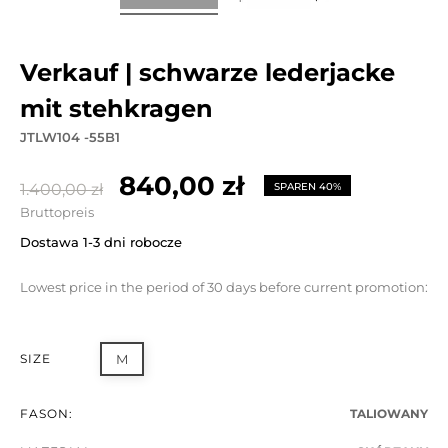
verkauf | schwarze lederjacke
mit stehkragen
JTLW104 -55B1
840,00 zł
1.400,00 zł
SPAREN 40%
Bruttopreis
Dostawa 1-3 dni robocze
Lowest price in the period of 30 days before current promotion:
SIZE
M
FASON:
TALIOWANY