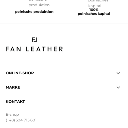
100%
polnische produktion
polnisches kapital

ONLINE-SHOP

MARKE
KONTAKT
E-shop
(+48) 504 715 601