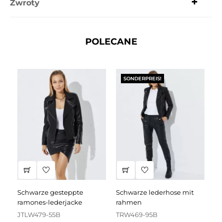
Zwroty
POLECANE
SONDERPREIS!
schwarze gesteppte
schwarze lederhose mit
schwarzes lederkleid mit
ramones-lederjacke
rahmen
dr
JTLW479-55B
TRW469-95B
D