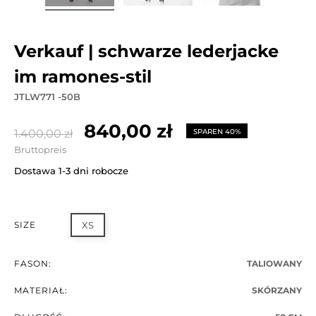
verkauf | schwarze lederjacke
im ramones-stil
JTLW771 -50B
840,00 zł
1.400,00 zł
SPAREN 40%
Bruttopreis
Dostawa 1-3 dni robocze
SIZE
XS
FASON:
TALIOWANY
MATERIAŁ:
SKÓRZANY