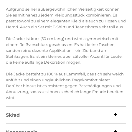
Aufgrund seiner außergewöhnlichen Vielseitigkeit können
Sie es mit nahezu jedem Kleidungsstück kombinieren.
Es
passt sowohl zu einem eleganten Kleid als auch zu Hosen und
Hemd.
Auch ein Set mit T-Shirt und Jeansshorts sieht toll aus.
Die Jacke ist kurz (50 cm lang) und wird asymmetrisch mit
einem Reißverschluss geschlossen.
Es hat keine Taschen,
sondern eine dezente Applikation – ein Zierband am
Stehkragen.
Es ist ein kleiner, aber stilvoller Akzent für Leute,
die keine auffällige Dekoration mögen.
Die Jacke besteht zu 100 % aus Lammfell, das sich sehr weich
anfühlt und einen unglaublichen Tragekomfort bietet.
Darüber hinaus ist es resistent gegen Beschädigungen und
Abnutzung, sodass es Ihnen sicherlich lange Freude bereiten
wird.
Skład