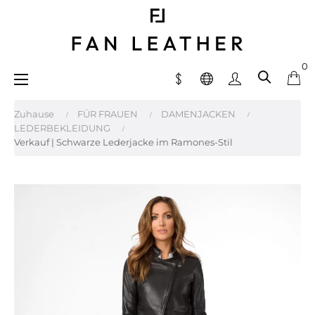
0
Umschalten
☰
der
Navigation
Zuhause
FÜR FRAUEN
DAMENJACKEN
LEDERBEKLEIDUNG
Verkauf | Schwarze Lederjacke im Ramones-Stil