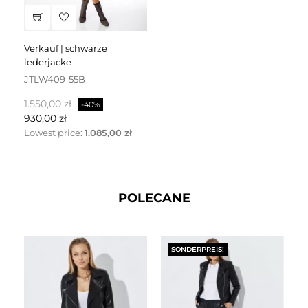
verkauf | schwarze
lederjacke
JTLW409-55B
Regulärer
Preis
1.550,00 zł
-40%
Preis
930,00 zł
Lowest price:
1.085,00 zł
POLECANE
SONDERPREIS!