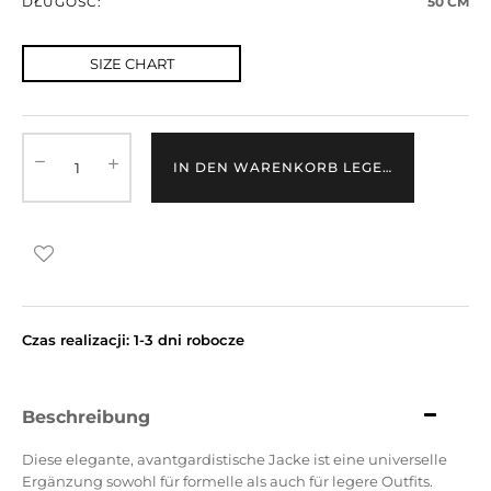
DŁUGOŚĆ:
50 CM
SIZE CHART
IN DEN WARENKORB LEGEN
Czas realizacji: 1-3 dni robocze
Beschreibung
Diese elegante, avantgardistische Jacke ist eine universelle
Ergänzung sowohl für formelle als auch für legere Outfits.