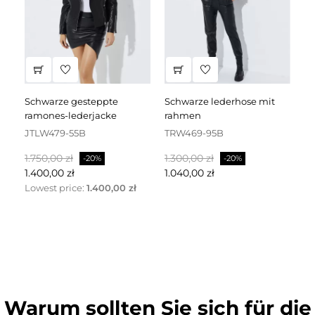
schwarze gesteppte
schwarze lederhose mit
schwarzes lederkleid mit
ramones-lederjacke
rahmen
dr
JTLW479-55B
TRW469-95B
D
Regulärer
Preis
Regulärer
Preis
Re
1.750,00 zł
1.300,00 zł
2.
-20%
-20%
Preis
Preis
Pr
1.400,00 zł
1.040,00 zł
1.
Lowest price:
1.400,00 zł
Warum sollten Sie sich für die