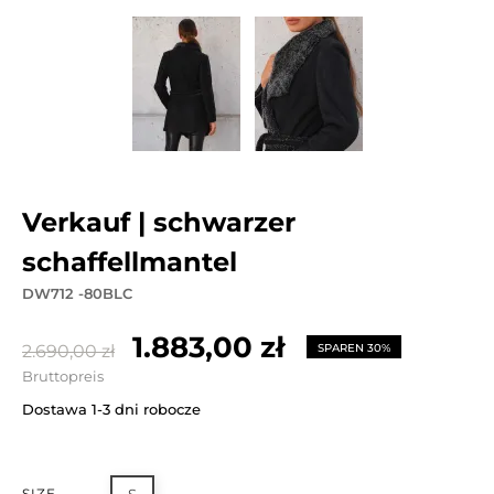
verkauf | schwarzer
schaffellmantel
DW712 -80BLC
1.883,00 zł
2.690,00 zł
SPAREN 30%
Bruttopreis
Dostawa 1-3 dni robocze
SIZE