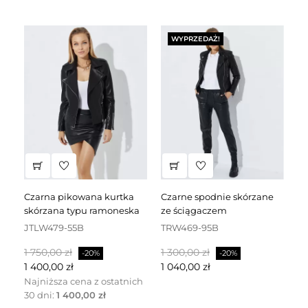
WYPRZEDAŻ!
czarna pikowana kurtka
czarne spodnie skórzane
czarna sukienka skórzana
skórzana typu ramoneska
ze ściągaczem
za
JTLW479-55B
TRW469-95B
D
Cena
Cena
Cena
Cena
C
1 750,00 zł
1 300,00 zł
2 
-20%
-20%
podstawowa
podstawowa
p
1 400,00 zł
1 040,00 zł
1 
Najniższa cena z ostatnich
30 dni:
1 400,00 zł