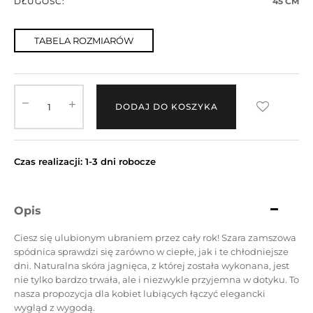
DŁUGOŚĆ:
45 CM
TABELA ROZMIARÓW
DODAJ DO KOSZYKA
Czas realizacji: 1-3 dni robocze
Opis
Ciesz się ulubionym ubraniem przez cały rok! Szara zamszowa
spódnica sprawdzi się zarówno w ciepłe, jak i te chłodniejsze
dni. Naturalna skóra jagnięca, z której została wykonana, jest
nie tylko bardzo trwała, ale i niezwykle przyjemna w dotyku. To
nasza propozycja dla kobiet lubiących łączyć elegancki
wygląd z wygodą.