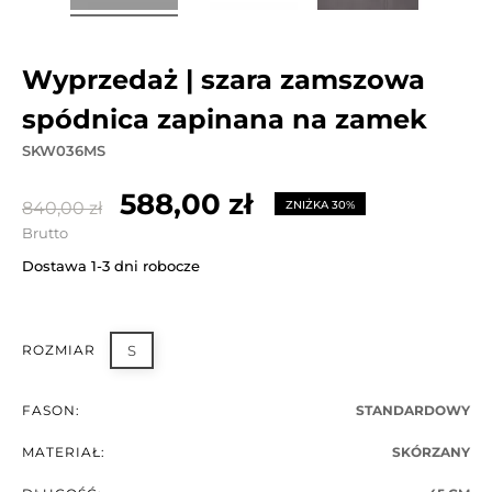
wyprzedaż | szara zamszowa
spódnica zapinana na zamek
SKW036MS
588,00 zł
840,00 zł
ZNIŻKA 30%
Brutto
Dostawa 1-3 dni robocze
ROZMIAR
S
FASON:
STANDARDOWY
MATERIAŁ:
SKÓRZANY