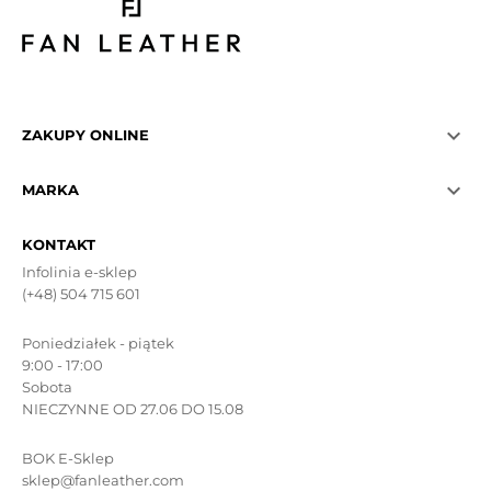

ZAKUPY ONLINE

MARKA
KONTAKT
Infolinia e-sklep
(+48) 504 715 601
Poniedziałek - piątek
9:00 - 17:00
Sobota
NIECZYNNE OD 27.06 DO 15.08
BOK E-Sklep
sklep@fanleather.com