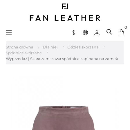
0
Toggle
☰
navigation
Strona główna
Dla niej
Odzież skórzana
Spódnice skórzane
Wyprzedaż | Szara zamszowa spódnica zapinana na zamek