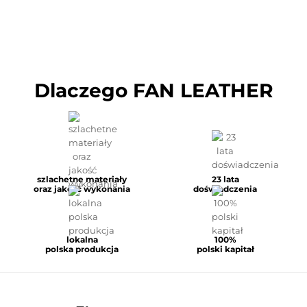
Dlaczego FAN LEATHER
szlachetne materiały
23 lata
oraz jakość wykonania
doświadczenia
lokalna
100%
polska produkcja
polski kapitał