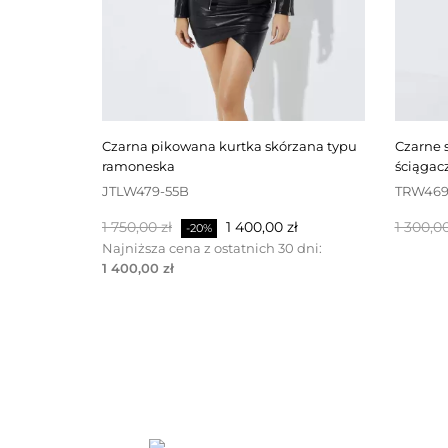
czarna pikowana kurtka skórzana typu
czarne spodnie skórzane ze
ramoneska
ściąga
JTLW479-55B
TRW469
Cena
Cena
Cena
1 750,00 zł
1 400,00 zł
1 300,00
-20%
podstawowa
podsta
Najniższa cena z ostatnich 30 dni:
1 400,00 zł