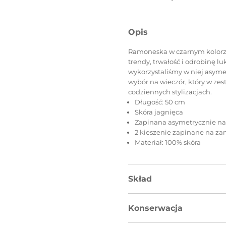
Opis
Ramoneska w czarnym kolorze 
trendy, trwałość i odrobinę lu
wykorzystaliśmy w niej asymet
wybór na wieczór, który w zes
codziennych stylizacjach.
Długość: 50 cm
Skóra jagnięca
Zapinana asymetrycznie n
2 kieszenie zapinane na z
Materiał: 100% skóra
Skład
Konserwacja