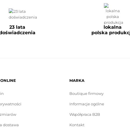
23 lata
lokalna
doświadczenia
polska produkc
 ONLINE
MARKA
in
Boutique firmowy
prywatności
Informacje ogólne
ozmiarów
Współpraca B2B
a dostawa
Kontakt