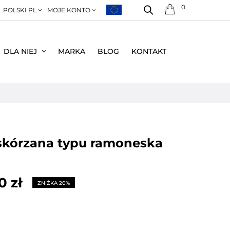
0
POLSKI PL
MOJE KONTO
DLA NIEJ
MARKA
BLOG
KONTAKT
 skórzana typu ramoneska
0 zł
ZNIŻKA 20%