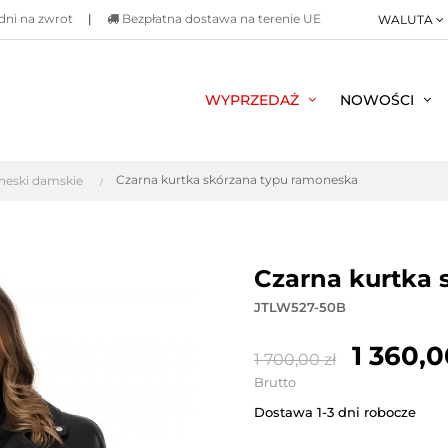
dni na zwrot
|
Bezpłatna dostawa na terenie UE
WALUTA
WYPRZEDAŻ
NOWOŚCI
Czarna kurtka skórzana typu ramoneska
eski damskie
czarna kurtka
JTLW527-50B
1 360,0
1 700,00 zł
Brutto
Dostawa 1-3 dni robocze