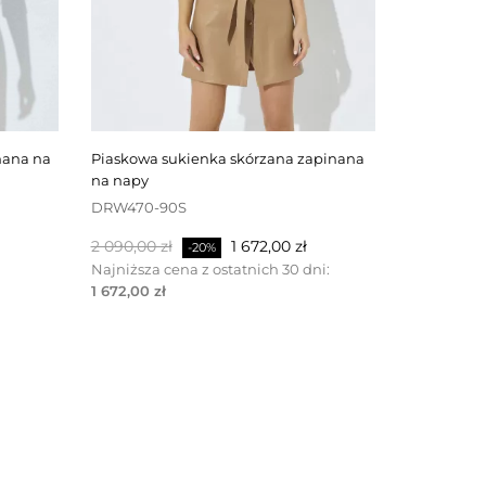
piaskowa sukienka skórzana zapinana
czarna spódnica skórzana zapinana z
na napy
tyłu na za
DRW470-90S
SKW506-4
Cena
Cena
Cena
2 090,00 zł
1 672,00 zł
1 100,00 zł
-20%
podstawowa
podstawo
Najniższa cena z ostatnich 30 dni:
Najniższa c
1 672,00 zł
1 100,00 zł