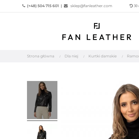
(+48) 504 715 601
|
sklep@fanleather.com
30
Strona główna
Dla niej
Kurtki damskie
Ramon