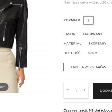
Najniższa cena w ciągu 30 dn
ROZMIAR
S
FASON:
TALIOWANY
MATERIAŁ:
SKÓRZANY
DŁUGOŚĆ:
50 CM
TABELA ROZMIARÓW
zoom
DODAJ
Czas realizacji: 1-3 dni roboc