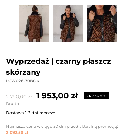
wyprzedaż | czarny płaszcz
skórzany
LCW026-70BOK
1 953,00 zł
2 790,00 zł
ZNIŻKA 30%
Brutto
Dostawa 1-3 dni robocze
Najniższa cena w ciągu 30 dni przed aktualną promocją:
2 092,50 zł