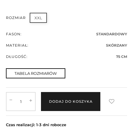
ROZMIAR
XXL
FASON:
STANDARDOWY
MATERIAŁ:
SKÓRZANY
DŁUGOŚĆ:
75 CM
TABELA ROZMIARÓW
DODAJ DO KOSZYKA
Czas realizacji: 1-3 dni robocze