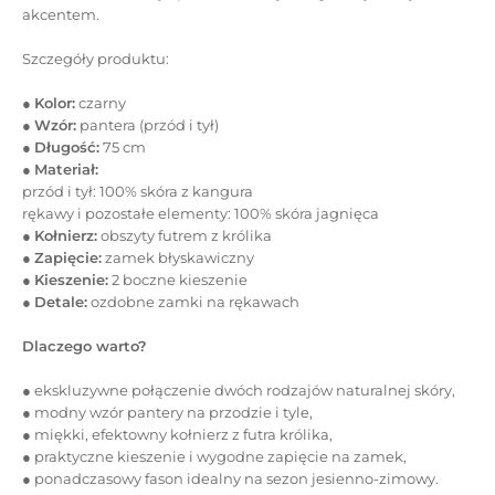
akcentem.
Szczegóły produktu:
●
Kolor:
czarny
●
Wzór:
pantera (przód i tył)
●
Długość:
75 cm
●
Materiał:
przód i tył: 100% skóra z kangura
rękawy i pozostałe elementy: 100% skóra jagnięca
●
Kołnierz:
obszyty futrem z królika
●
Zapięcie:
zamek błyskawiczny
●
Kieszenie:
2 boczne kieszenie
●
Detale:
ozdobne zamki na rękawach
Dlaczego warto?
● ekskluzywne połączenie dwóch rodzajów naturalnej skóry,
● modny wzór pantery na przodzie i tyle,
● miękki, efektowny kołnierz z futra królika,
● praktyczne kieszenie i wygodne zapięcie na zamek,
● ponadczasowy fason idealny na sezon jesienno-zimowy.