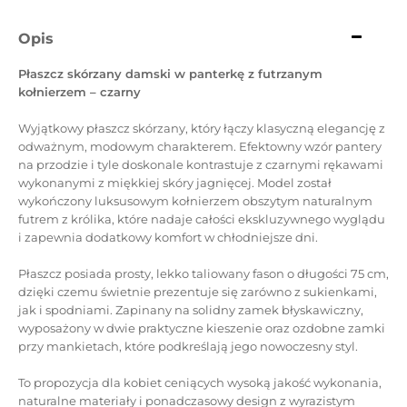
Opis
Płaszcz skórzany damski w panterkę z futrzanym
kołnierzem – czarny
Wyjątkowy płaszcz skórzany, który łączy klasyczną elegancję z
odważnym, modowym charakterem. Efektowny wzór pantery
na przodzie i tyle doskonale kontrastuje z czarnymi rękawami
wykonanymi z miękkiej skóry jagnięcej. Model został
wykończony luksusowym kołnierzem obszytym naturalnym
futrem z królika, które nadaje całości ekskluzywnego wyglądu
i zapewnia dodatkowy komfort w chłodniejsze dni.
Płaszcz posiada prosty, lekko taliowany fason o długości 75 cm,
dzięki czemu świetnie prezentuje się zarówno z sukienkami,
jak i spodniami. Zapinany na solidny zamek błyskawiczny,
wyposażony w dwie praktyczne kieszenie oraz ozdobne zamki
przy mankietach, które podkreślają jego nowoczesny styl.
To propozycja dla kobiet ceniących wysoką jakość wykonania,
naturalne materiały i ponadczasowy design z wyrazistym