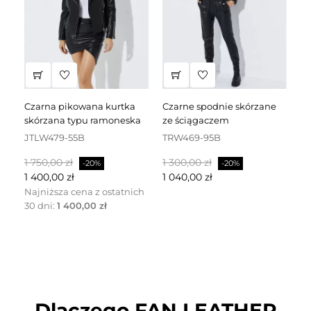
czarna pikowana kurtka
czarne spodnie skórzane
czarna sukienka skórzana
skórzana typu ramoneska
ze ściągaczem
za
JTLW479-55B
TRW469-95B
D
Cena
Cena
Cena
Cena
C
1 750,00 zł
1 300,00 zł
2 
-20%
-20%
podstawowa
podstawowa
p
1 400,00 zł
1 040,00 zł
1 
Najniższa cena z ostatnich
30 dni:
1 400,00 zł
Dlaczego FAN LEATHER