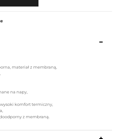
ze
orna, materiał z membraną,
,
nane na napy,
wysoki komfort termiczny,
a,
wodoodporny z membraną.