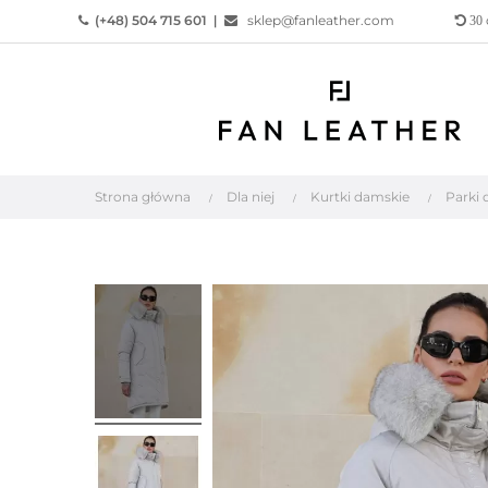
(+48) 504 715 601
|
sklep@fanleather.com
30
Strona główna
Dla niej
Kurtki damskie
Parki