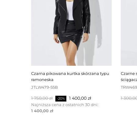
czarna pikowana kurtka skórzana typu
czarne spodnie skórzane ze
ramoneska
ściąga
JTLW479-55B
TRW469
Cena
Cena
Cena
1 750,00 zł
1 400,00 zł
1 300,00
-20%
podstawowa
podsta
Najniższa cena z ostatnich 30 dni:
1 400,00 zł