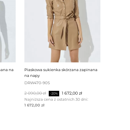
piaskowa sukienka skórzana zapinana
czarna spódnica skórzana zapinana z
na napy
tyłu na za
DRW470-90S
SKW506-4
Cena
Cena
Cena
2 090,00 zł
1 672,00 zł
1 100,00 zł
-20%
podstawowa
podstawo
Najniższa cena z ostatnich 30 dni:
Najniższa c
1 672,00 zł
1 100,00 zł