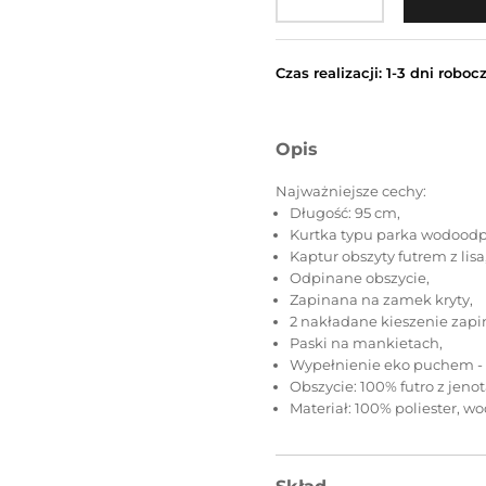
Czas realizacji: 1-3 dni roboc
Opis
Najważniejsze cechy:
Długość: 95 cm,
Kurtka typu parka wodoodp
Kaptur obszyty futrem z lisa
Odpinane obszycie,
Zapinana na zamek kryty,
2 nakładane kieszenie zapi
Paski na mankietach,
Wypełnienie eko puchem - 
Obszycie: 100% futro z jenot
Materiał: 100% poliester, 