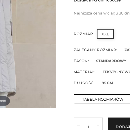
Dostawa 1-3 dni robocze
Najniższa cena w ciągu 30 dn
ROZMIAR
XXL
ZALECANY ROZMIAR:
ZA
FASON:
STANDARDOWY
MATERIAŁ:
TEKSTYLNY 
DŁUGOŚĆ:
95 CM
TABELA ROZMIARÓW
zoom
DODAJ