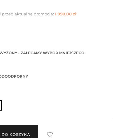
i przed aktualną promocją:
1 990,00 zł
WYŻONY - ZALECAMY WYBÓR MNIEJSZEGO
WODOODPORNY
 DO KOSZYKA