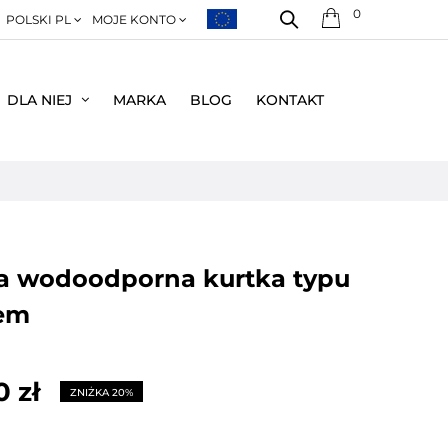
0
POLSKI PL
MOJE KONTO
DLA NIEJ
MARKA
BLOG
KONTAKT
m
rem
0 zł
ZNIŻKA 20%