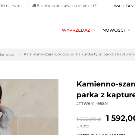
dni na zwrot
|
Bezpłatna dostawa na terenie UE
WALUTA
WYPRZEDAŻ
NOWOŚCI
Kamienno-szara wodoodporna kurtka typu parka z kapture
 damskie
kamienno-szara wodoodporna kurtka typu
parka z kaptu
JTTW641 -95SN
1 592,0
1 990,00 zł
Brutto