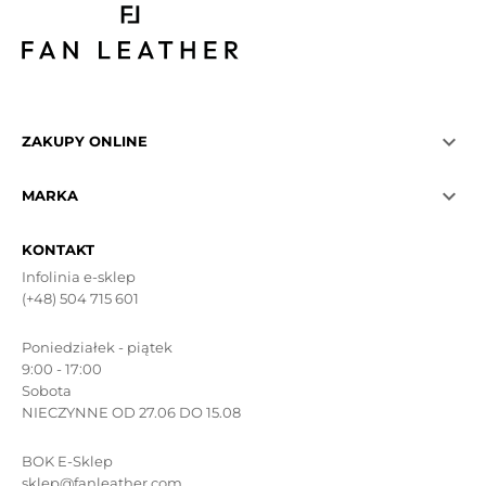

ZAKUPY ONLINE

MARKA
KONTAKT
Infolinia e-sklep
(+48) 504 715 601
Poniedziałek - piątek
9:00 - 17:00
Sobota
NIECZYNNE OD 27.06 DO 15.08
BOK E-Sklep
sklep@fanleather.com