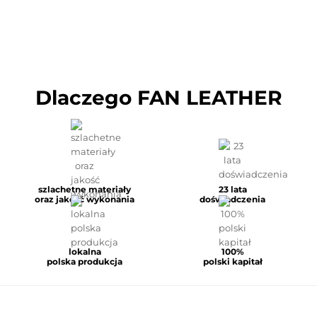
Dlaczego FAN LEATHER
szlachetne materiały
23 lata
oraz jakość wykonania
doświadczenia
lokalna
100%
polska produkcja
polski kapitał