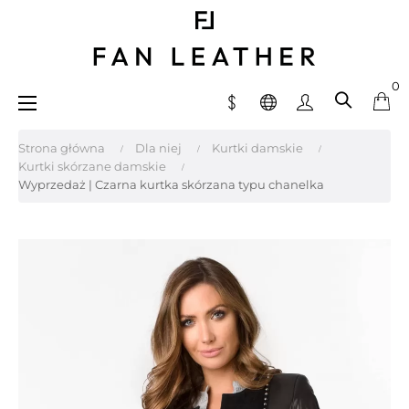
0
Toggle
☰
navigation
Strona główna
Dla niej
Kurtki damskie
Kurtki skórzane damskie
Wyprzedaż | Czarna kurtka skórzana typu chanelka