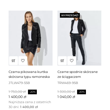
WYPRZEDAŻ!
czarna pikowana kurtka
czarne spodnie skórzane
czarna sukienka skórzana
skórzana typu ramoneska
ze ściągaczem
za
JTLW479-55B
TRW469-95B
D
Cena
Cena
Cena
Cena
C
1 750,00 zł
1 300,00 zł
2 
-20%
-20%
podstawowa
podstawowa
p
1 400,00 zł
1 040,00 zł
1 
Najniższa cena z ostatnich
30 dni:
1 400,00 zł