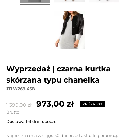
wyprzedaż | czarna kurtka
skórzana typu chanelka
JTLW269-45B
973,00 zł
1 390,00 zł
ZNIŻKA 30%
Brutto
Dostawa 1-3 dni robocze
Najniższa cena w ciągu 30 dni przed aktualną promocją: