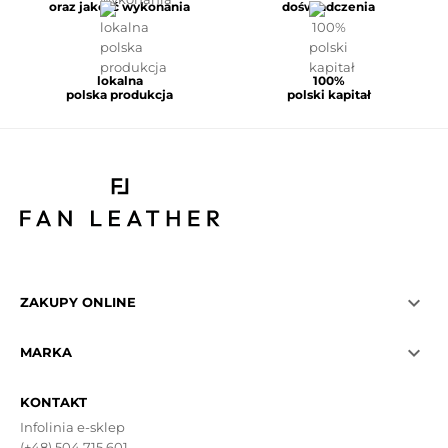
oraz jakość wykonania
doświadczenia
lokalna
100%
polska produkcja
polski kapitał

ZAKUPY ONLINE

MARKA
KONTAKT
Infolinia e-sklep
(+48) 504 715 601