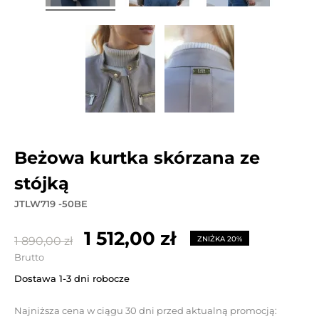
beżowa kurtka skórzana ze
stójką
JTLW719 -50BE
1 512,00 zł
1 890,00 zł
ZNIŻKA 20%
Brutto
Dostawa 1-3 dni robocze
Najniższa cena w ciągu 30 dni przed aktualną promocją: