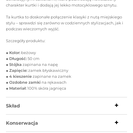
charakter kurtki i dodają jej lekko motocyklowego sznytu.
Ta kurtka to doskonałe połączenie klasyki z nutą miejskiego
stylu – sprawdzi się zarówno w codziennych stylizacjach, jak i
podczas wieczornych wyjść.
Szczegóły produktu:
●
Kolor:
beżowy
●
Długość:
50 cm
●
Stójka
zapinana na napę
●
Zapięcie:
zamek błyskawiczny
●
4 kieszenie
zapinane na zamek
●
Ozdobne zamki
na rękawach
●
Materiał:
100% skóra jagnięca
Skład
Konserwacja