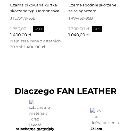
czarna pikowana kurtka
czarne spodnie skórzane
czarna sukienka skórzana
skórzana typu ramoneska
ze ściągaczem
za
JTLW479-55B
TRW469-95B
D
Cena
Cena
Cena
Cena
C
1 750,00 zł
1 300,00 zł
2 
-20%
-20%
podstawowa
podstawowa
p
1 400,00 zł
1 040,00 zł
1 
Najniższa cena z ostatnich
30 dni:
1 400,00 zł
Dlaczego FAN LEATHER
szlachetne materiały
23 lata