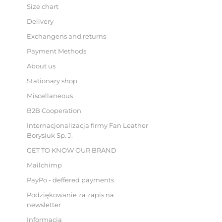
Size chart
Delivery
Exchangens and returns
Payment Methods
About us
Stationary shop
Miscellaneous
B2B Cooperation
Internacjonalizacja firmy Fan Leather
Borysiuk Sp. J.
GET TO KNOW OUR BRAND
Mailchimp
PayPo - deffered payments
Podziękowanie za zapis na
newsletter
Informacja