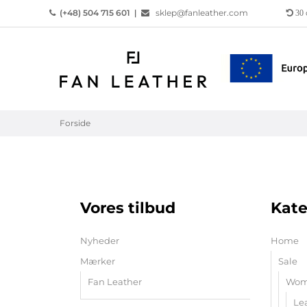
(+48) 504 715 601
|
sklep@fanleather.com
30
Forside
Vores tilbud
Kate
Nyheder
Home
Mærker
Sale
Fan Leather
Wome
Le