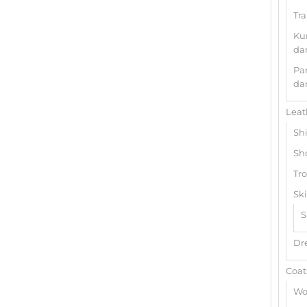
Tra
Ku
da
Pa
da
Leat
Shi
Sho
Tro
Ski
S
Dr
Coat
Wo