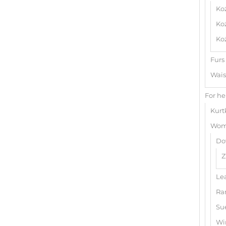
Ko
Ko
Koż
Furs
Wais
For he
Kurt
Wome
Do
Z
Le
Ra
Su
Wi