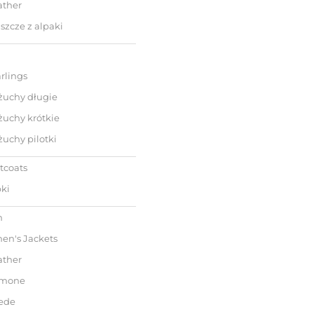
ather
szcze z alpaki
rlings
żuchy długie
żuchy krótkie
uchy pilotki
tcoats
ki
n
n's Jackets
ather
mone
ede