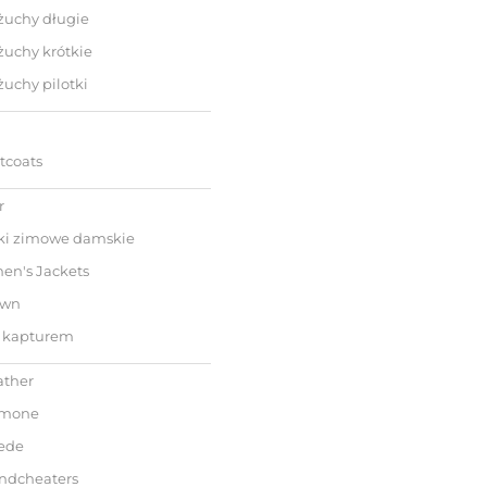
żuchy długie
żuchy krótkie
uchy pilotki
tcoats
r
ki zimowe damskie
n's Jackets
wn
 kapturem
ather
mone
ede
ndcheaters