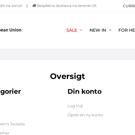
dni na zwrot
|
Bezpłatna dostawa na terenie UE
CURR
SALE
NEW IN
FOR H
Oversigt
gorier
Din konto
Log ind
Opret en ny konto
n's Jackets
ather