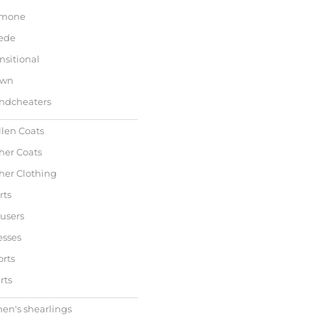
mone
ede
nsitional
wn
ndcheaters
len Coats
her Coats
her Clothing
rts
users
esses
rts
rts
n's shearlings