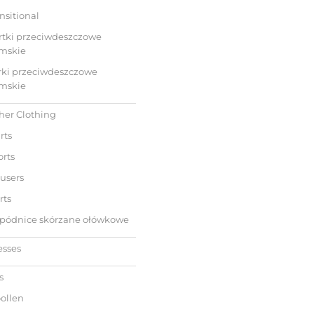
nsitional
rtki przeciwdeszczowe
mskie
rki przeciwdeszczowe
mskie
her Clothing
rts
rts
users
rts
pódnice skórzane ołówkowe
esses
s
ollen