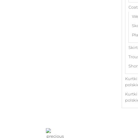
Coat
We
Sk
Pła
Skirt
Trou
Shor
Kurtki
polski
Kurtk
polski