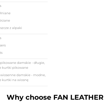
s
łniane
órzane
szcze z alpaki
s
sers
ts
 pikowane damskie - długie,
e kurtki pikowane
i wiosenne damskie - modne,
e kurtki na wiosnę
Why choose FAN LEATHER