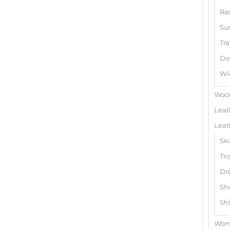
Ra
Su
Tra
Do
Wi
Wool
Leat
Leat
Ski
Tro
Dr
Sho
Shi
Wome