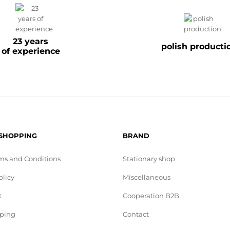
23 years
polish producti
of experience
 SHOPPING
BRAND
ms and Conditions
Stationary shop
olicy
Miscellaneous
t
Cooperation B2B
pping
Contact