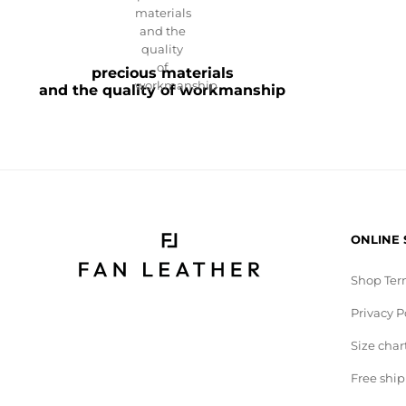
precious materials
and the quality of workmanship
ONLINE
Shop Ter
Privacy P
Size char
Free shi