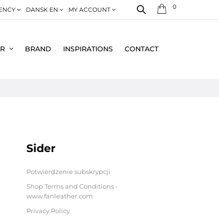
0
ENCY
DANSK EN
MY ACCOUNT
ER
BRAND
INSPIRATIONS
CONTACT
Sider
Potwierdzenie subskrypcji
Shop Terms and Conditions -
www.fanleather.com
Privacy Policy