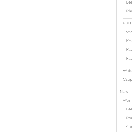
Le
Pła
Furs
Shea
Ko
Ko
Koż
Wais
Czap
New i
Wome
Le
Ra
Su